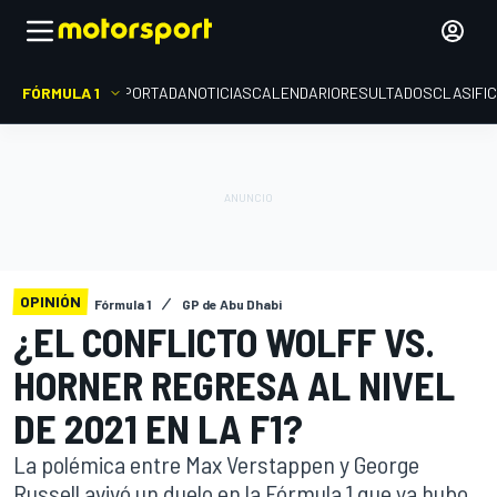
FÓRMULA 1
PORTADA
NOTICIAS
CALENDARIO
RESULTADOS
CLASIFI
OPINIÓN
Fórmula 1
GP de Abu Dhabi
¿EL CONFLICTO WOLFF VS.
HORNER REGRESA AL NIVEL
DE 2021 EN LA F1?
La polémica entre Max Verstappen y George
Russell avivó un duelo en la Fórmula 1 que ya hubo