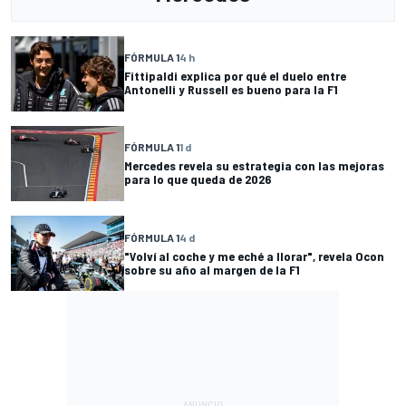
FÓRMULA 1
4 h
Fittipaldi explica por qué el duelo entre
Antonelli y Russell es bueno para la F1
FÓRMULA 1
1 d
Mercedes revela su estrategia con las mejoras
para lo que queda de 2026
FÓRMULA 1
4 d
"Volví al coche y me eché a llorar", revela Ocon
sobre su año al margen de la F1