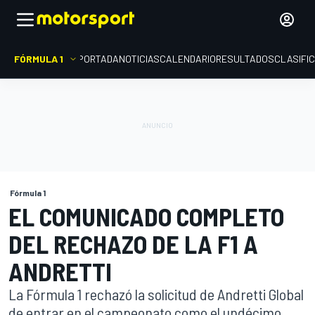
FÓRMULA 1
PORTADA
NOTICIAS
CALENDARIO
RESULTADOS
CLASIFI
Fórmula 1
EL COMUNICADO COMPLETO
DEL RECHAZO DE LA F1 A
ANDRETTI
La Fórmula 1 rechazó la solicitud de Andretti Global
de entrar en el campeonato como el undécimo