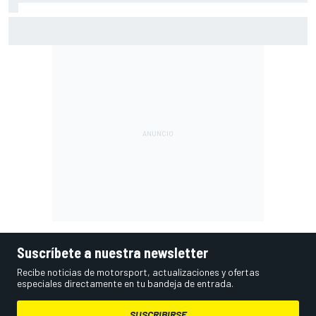
MotoGP en DIRECTO: la Práctica de Silverstone (Gran
Bretaña), con Live Timing
Suscríbete a nuestra newsletter
Recibe noticias de motorsport, actualizaciones y ofertas
especiales directamente en tu bandeja de entrada.
SUSCRIBIRSE