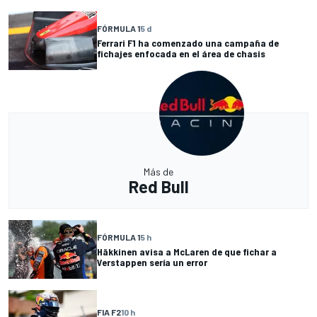
FÓRMULA 1
5 d
Ferrari F1 ha comenzado una campaña de
fichajes enfocada en el área de chasis
Más de
Red Bull
FÓRMULA 1
5 h
Häkkinen avisa a McLaren de que fichar a
Verstappen sería un error
FIA F2
10 h