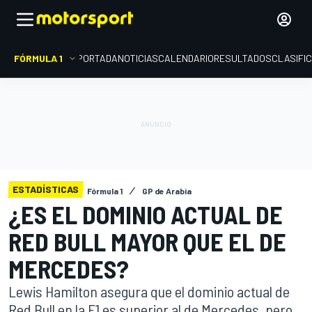
FÓRMULA 1
PORTADA
NOTICIAS
CALENDARIO
RESULTADOS
CLASIFI
ESTADÍSTICAS
Fórmula 1
GP de Arabia
¿ES EL DOMINIO ACTUAL DE
RED BULL MAYOR QUE EL DE
MERCEDES?
Lewis Hamilton asegura que el dominio actual de
Red Bull en la F1 es superior al de Mercedes, pero...