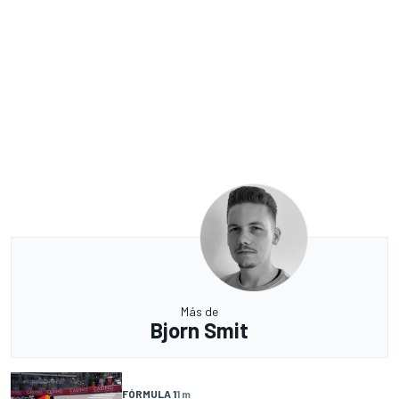
Más de
Bjorn Smit
FÓRMULA 1
1 m