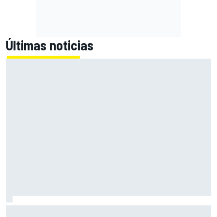
Últimas noticias
Ruiloba gana un Rally Isla de Los Volcanes de infarto por 1