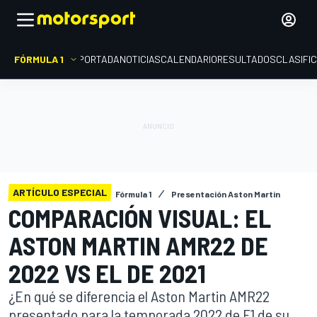
FÓRMULA 1
PORTADA
NOTICIAS
CALENDARIO
RESULTADOS
CLASIFI
ARTÍCULO ESPECIAL
Fórmula 1
Presentación Aston Martin
COMPARACIÓN VISUAL: EL
ASTON MARTIN AMR22 DE
2022 VS EL DE 2021
¿En qué se diferencia el Aston Martin AMR22
presentado para la temporada 2022 de F1 de su