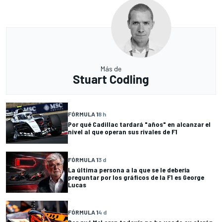
Más de
Stuart Codling
FÓRMULA 1
8 h
Por qué Cadillac tardará "años" en alcanzar el
nivel al que operan sus rivales de F1
FÓRMULA 1
3 d
La última persona a la que se le debería
preguntar por los gráficos de la F1 es George
Lucas
FÓRMULA 1
4 d