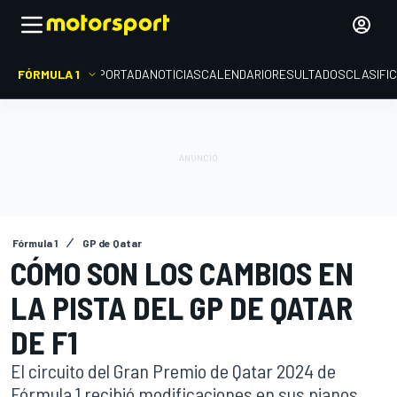
FÓRMULA 1
PORTADA
NOTICIAS
CALENDARIO
RESULTADOS
CLASIFI
Fórmula 1
GP de Qatar
CÓMO SON LOS CAMBIOS EN
LA PISTA DEL GP DE QATAR
DE F1
El circuito del Gran Premio de Qatar 2024 de
Fórmula 1 recibió modificaciones en sus pianos