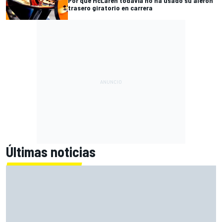
Por qué McLaren todavía no ha usado su alerón
trasero giratorio en carrera
Últimas noticias