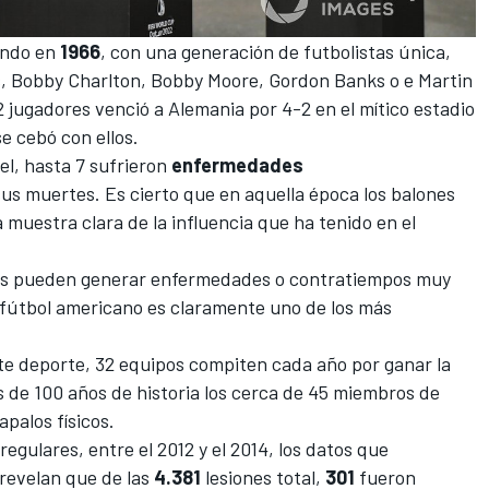
undo en
1966
, con una generación de futbolistas única,
s, Bobby Charlton, Bobby Moore, Gordon Banks o e Martin
2 jugadores venció a Alemania por 4-2 en el mítico estadio
se cebó con ellos.
el, hasta 7 sufrieron
enfermedades
us muertes. Es cierto que en aquella época los balones
uestra clara de la influencia que ha tenido en el
.
lpes pueden generar enfermedades o contratiempos muy
l fútbol americano es claramente uno de los más
este deporte, 32 equipos compiten cada año por ganar la
 de 100 años de historia los cerca de 45 miembros de
palos físicos.
egulares, entre el 2012 y el 2014, los datos que
 revelan que de las
4.381
lesiones total,
301
fueron