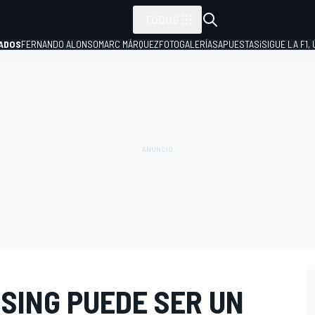
TODOS
ADOS
FERNANDO ALONSO
MARC MÁRQUEZ
FOTOGALERÍAS
APUESTAS
¡SIGUE LA F1,
P
SING PUEDE SER UN