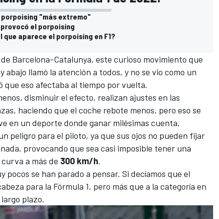
el porpoising "más extremo"
 provocó el porpoising
l que aparece el porpoising en F1?
t de Barcelona-Catalunya
, este curioso movimiento que
 y abajo llamó la atención a todos, y no se vio como un
 que eso afectaba al tiempo por vuelta.
enos, disminuir el efecto, realizan ajustes en las
azas, haciendo que el coche rebote menos, pero eso se
ave en un deporte donde ganar milésimas cuenta.
n peligro para el piloto, ya que sus ojos no pueden fijar
renada, provocando que sea casi imposible tener una
a curva a más de
300 km/h
.
y pocos se han parado a pensar. Si decíamos que el
abeza para la Fórmula 1, pero más que a la categoría en
 largo plazo.