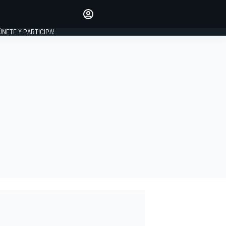
Haz que tu voz se escuche
comentando los artículos
 ÚNETE Y PARTICIPA!
INICIAR SESIÓN
EDICIÓN
ESPAÑA