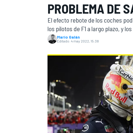
PROBLEMA DE S
INDYCAR
WRC
El efecto rebote de los coches p
los pilotos de F1 a largo plazo, y l
Mario Galán
Editado:
4 may 2022, 15:38
WEC
FÓRMULA E