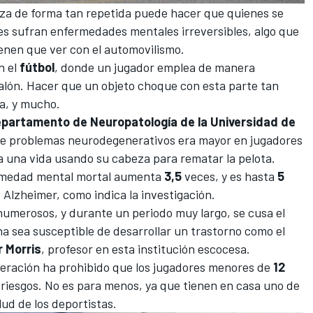
eza de forma tan repetida puede hacer que quienes se
s sufran enfermedades mentales irreversibles, algo que
enen que ver con el automovilismo.
n el
fútbol
, donde un jugador emplea de manera
balón. Hacer que un objeto choque con esta parte tan
a, y mucho.
partamento de Neuropatología de la Universidad de
o de problemas neurodegenerativos era mayor en jugadores
a una vida usando su cabeza para rematar la pelota.
fermedad mental mortal aumenta
3,5
veces, y es hasta
5
 Alzheimer, como indica la investigación.
merosos, y durante un periodo muy largo, se cusa el
a sea susceptible de desarrollar un trastorno como el
 Morris
, profesor en esta institución escocesa.
ederación ha prohibido que los jugadores menores de
12
 riesgos. No es para menos, ya que tienen en casa uno de
lud de los deportistas.