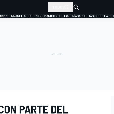
TODOS
ADOS
FERNANDO ALONSO
MARC MÁRQUEZ
FOTOGALERÍAS
APUESTAS
¡SIGUE LA F1,
P
CON PARTE DEL