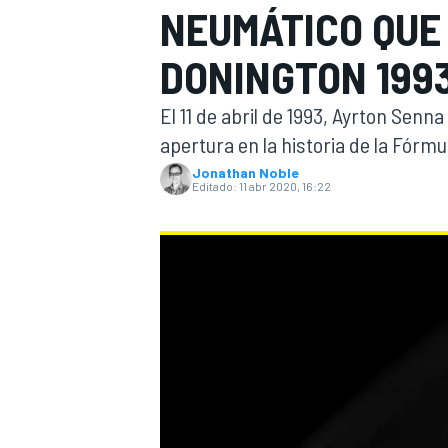
NEUMÁTICO QUE
INDYCAR
WRC
DONINGTON 199
El 11 de abril de 1993, Ayrton Senn
apertura en la historia de la Fórmul
Jonathan Noble
Editado:
11 abr 2020, 16:22
WEC
FÓRMULA E