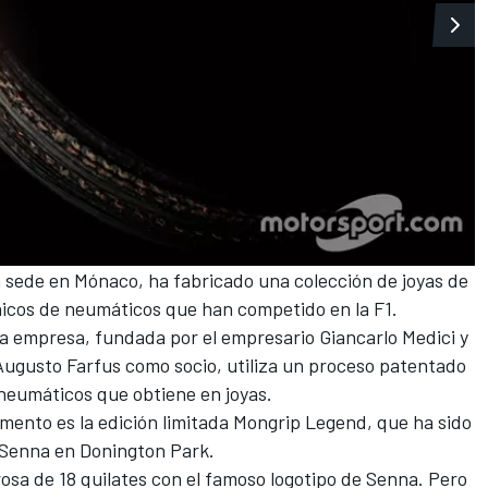
n sede en Mónaco, ha fabricado una colección de joyas de
icos de neumáticos que han competido en la
F1
.
 la empresa, fundada por el empresario Giancarlo Medici y
Augusto Farfus como socio, utiliza un proceso patentado
 neumáticos que obtiene en joyas.
ento es la edición limitada Mongrip Legend, que ha sido
Senna en Donington Park.
rosa de 18 quilates con el famoso logotipo de Senna. Pero