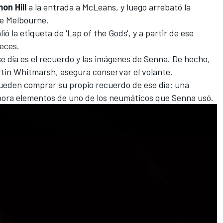
on Hill
a la entrada a McLeans, y luego arrebató la
de Melbourne.
ó la etiqueta de 'Lap of the Gods', y a partir de ese
eces.
e día es el recuerdo y las imágenes de Senna.
De hecho,
rtin Whitmarsh, asegura conservar el volante.
pueden comprar su propio recuerdo de ese día: una
rpora elementos de uno de los neumáticos que Senna usó.