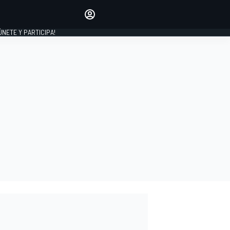
Haz que tu voz se escuche
comentando los artículos
 ÚNETE Y PARTICIPA!
INICIAR SESIÓN
EDICIÓN
ESPAÑA