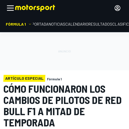
FÓRMULA 1
PORTADA
NOTICIAS
CALENDARIO
RESULTADOS
CLASIFI
ARTÍCULO ESPECIAL
Fórmula 1
CÓMO FUNCIONARON LOS
CAMBIOS DE PILOTOS DE RED
BULL F1 A MITAD DE
TEMPORADA