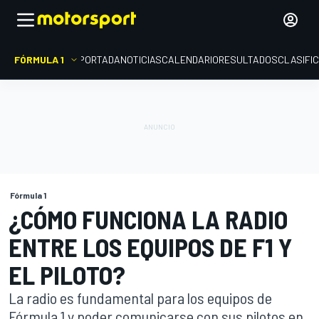
FÓRMULA 1
PORTADA
NOTICIAS
CALENDARIO
RESULTADOS
CLASIFI
Fórmula 1
¿CÓMO FUNCIONA LA RADIO
ENTRE LOS EQUIPOS DE F1 Y
EL PILOTO?
La radio es fundamental para los equipos de
Fórmula 1 y poder comunicarse con sus pilotos en