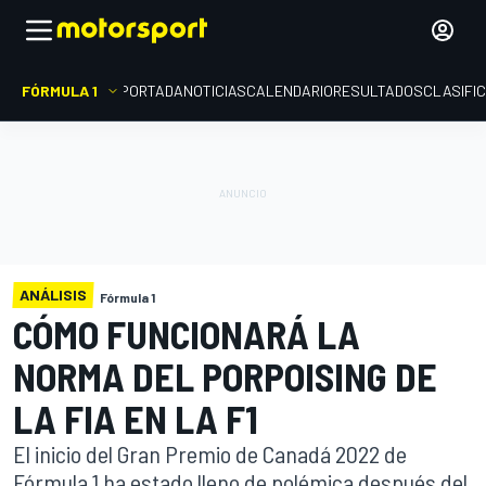
FÓRMULA 1
PORTADA
NOTICIAS
CALENDARIO
RESULTADOS
CLASIFI
ANÁLISIS
Fórmula 1
CÓMO FUNCIONARÁ LA
NORMA DEL PORPOISING DE
LA FIA EN LA F1
El inicio del Gran Premio de Canadá 2022 de
Fórmula 1 ha estado lleno de polémica después del