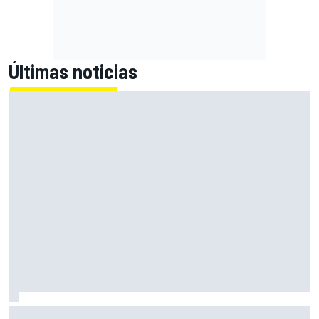
Últimas noticias
Martín: "Ahora me siento un poquito mas líder que cuando