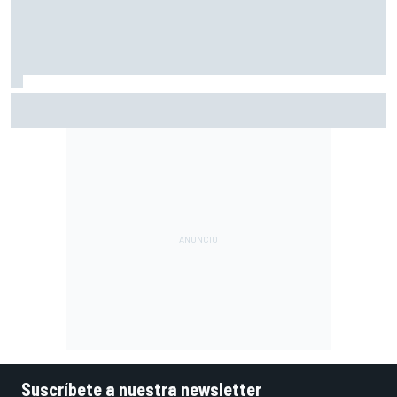
Márquez: "El año pasado marcaba la diferencia en puntos
en los que ahora voy algo peor"
Suscríbete a nuestra newsletter