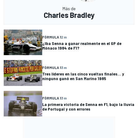
Más de
Charles Bradley
FÓRMULA 1
2 m
¿Iba Senna a ganar realmente en el GP de
Mónaco 1984 de F1?
FÓRMULA 1
3 m
Tres líderes en las cinco vueltas finales... y
ninguno ganó en San Marino 1985
FÓRMULA 1
3 m
La primera victoria de Senna en F1, bajo la lluvia
de Portugal y con errores