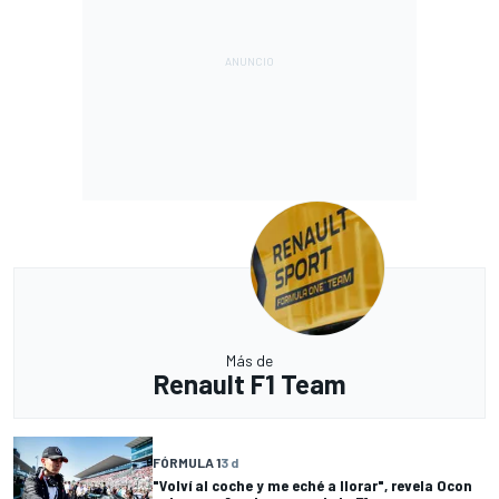
Más de
Renault F1 Team
FÓRMULA 1
3 d
"Volví al coche y me eché a llorar", revela Ocon