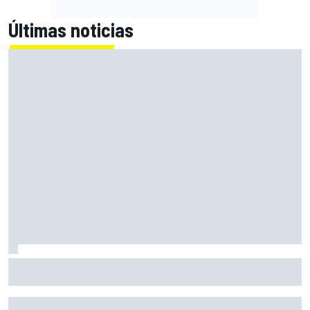
Últimas noticias
Bagnaia: "Este año no sé todo sobre mi moto, entro en
pista y simplemente piloto lo que tengo"