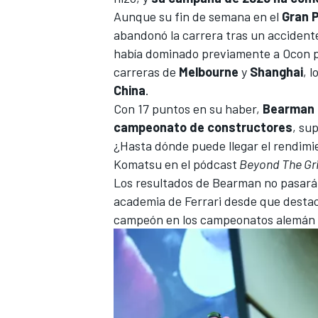
Aunque su fin de semana en el
Gran P
abandonó la carrera tras un acciden
había dominado previamente a Ocon por
carreras de
Melbourne
y
Shanghai
, 
China
.
Con 17 puntos en su haber,
Bearman h
campeonato de constructores
, su
¿Hasta dónde puede llegar el rendimien
Komatsu en el pódcast
Beyond The Gr
Los resultados de Bearman no pasarán
academia de
Ferrari
desde que destacó
campeón en los campeonatos alemán e