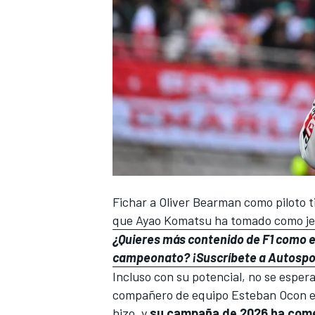
Fichar a
Oliver Bearman
como piloto t
que Ayao Komatsu ha tomado como je
¿Quieres más contenido de F1 como e
campeonato?
¡Suscríbete a Autosp
Incluso con su potencial, no se esp
compañero de equipo
Esteban Ocon
e
hizo, y
su campaña de 2026 ha come