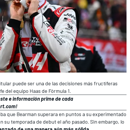
itular puede ser una de las decisiones más fructíferas
fe del equipo
Haas
de
Fórmula 1
.
ste e información prime de cada
ort.com!
eraba que Bearman superara en puntos a su experimentado
n su temporada de debut el año pasado. Sin embargo, lo
nzado de una manera aún más sólida.