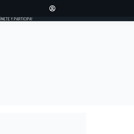
Haz que tu voz se escuche
comentando los artículos
 ÚNETE Y PARTICIPA!
INICIAR SESIÓN
EDICIÓN
ESPAÑA