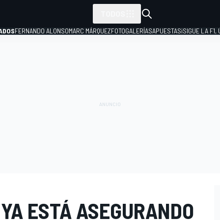
TODOS
ADOS
FERNANDO ALONSO
MARC MÁRQUEZ
FOTOGALERÍAS
APUESTAS
¡SIGUE LA F1,
P
YA ESTÁ ASEGURANDO