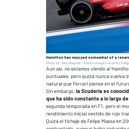
Hamilton has enjoyed somewhat of a renai
Photo by: Sam Bagnall / Sutton Images via Getty Ima
Aun así, no estamos viendo al Hamilto
puntuales, pero quizá nunca vuelva de
natural que Ferrari piense en el futur
Sin embargo,
la Scuderia es conocida
que ha sido constante a lo largo de
segunda temporada en F1, pero el mo
rendimiento inicial vestido de rojo t
Quizá el fichaje de
Felipe Massa
en 20
contrastado, aunque había reducido s