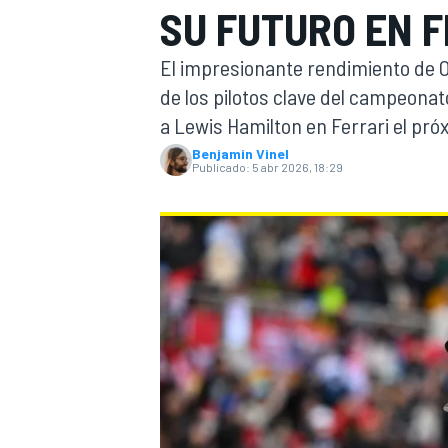
SU FUTURO EN F
INDYCAR
WRC
El impresionante rendimiento de O
de los pilotos clave del campeona
a Lewis Hamilton en Ferrari el pró
Benjamin Vinel
Publicado:
5 abr 2026, 18:29
WEC
FÓRMULA E