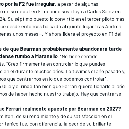
o por la F2 fue irregular,
a pesar de algunas
ró en su debut en F1 cuando sustituyó a
Carlos Sainz
en
24. Su séptimo puesto lo convirtió en el tercer piloto más
ue desde entonces ha caído al quinto lugar tras
Andrea
penas unos meses—. Y ahora lidera el proyecto en F1 del
e de que Bearman probablemente abandonará tarde
dense rumbo a Maranello
. "No tiene sentido
nés. "Creo firmemente en controlar lo que puedes
ndo en él durante muchos años. Lo tuvimos el año pasado y,
mos que centrarnos en lo que podemos controlar".
llie y él rinde tan bien que Ferrari quiere ficharlo al año
chos de haber hecho nuestro trabajo. Hay que centrarse
ue Ferrari realmente apueste por Bearman en 2027?
milton
: de su rendimiento y de su satisfacción en el
tánico fue, con diferencia, la peor de su brillante