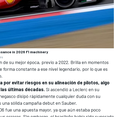
ssance in 2026 F1 machinery
ges
n de su mejor época, previo a 2022. Brilla en momentos
 forma constante a ese nivel legendario, por lo que es
o.
 por evitar riesgos en su alineación de pilotos, algo
 las últimas décadas.
Sí ascendió a Leclerc en su
negasco disipó rápidamente cualquier duda con su
ras una sólida campaña debut en Sauber.
06 fue una apuesta mayor, ya que aún estaba poco
us errores. Sin embargo, el brasileño había sido superado