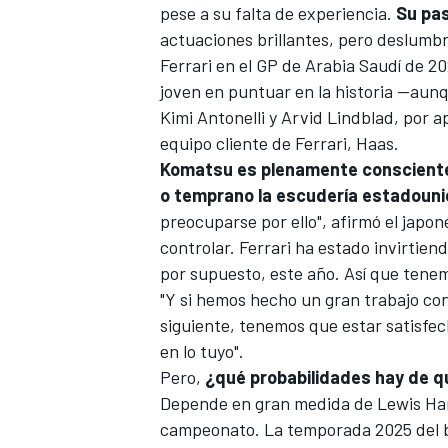
pese a su falta de experiencia.
Su pas
actuaciones brillantes, pero deslumb
Ferrari en el GP de Arabia Saudí de 20
joven en puntuar en la historia —aunq
Kimi Antonelli
y
Arvid Lindblad
, por a
equipo cliente de Ferrari, Haas.
Komatsu es plenamente conscient
o temprano la escudería estadouni
preocuparse por ello", afirmó el japo
controlar. Ferrari ha estado invirtie
por supuesto, este año. Así que tene
"Y si hemos hecho un gran trabajo con O
siguiente, tenemos que estar satisfe
en lo tuyo".
Pero,
¿qué probabilidades hay de q
Depende en gran medida de
Lewis Ha
campeonato. La temporada 2025 del bri