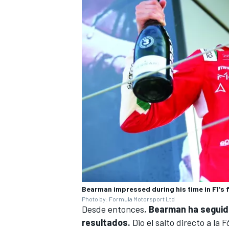
MÁS CATEGORÍAS
Bearman impressed during his time in F1's 
Photo by: Formula Motorsport Ltd
Desde entonces,
Bearman ha seguido
resultados.
Dio el salto directo a la
F