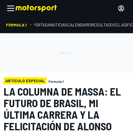
FÓRMULA 1
PORTADA
NOTICIAS
CALENDARIO
RESULTADOS
CLASIFI
ARTÍCULO ESPECIAL
Fórmula 1
LA COLUMNA DE MASSA: EL
FUTURO DE BRASIL, MI
ÚLTIMA CARRERA Y LA
FELICITACIÓN DE ALONSO