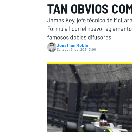
TAN OBVIOS COM
INDYCAR
WRC
James Key, jefe técnico de McLare
Fórmula 1 con el nuevo reglament
famosos dobles difusores.
Jonathan Noble
Editado:
21 oct 2021, 3:00
WEC
FÓRMULA E