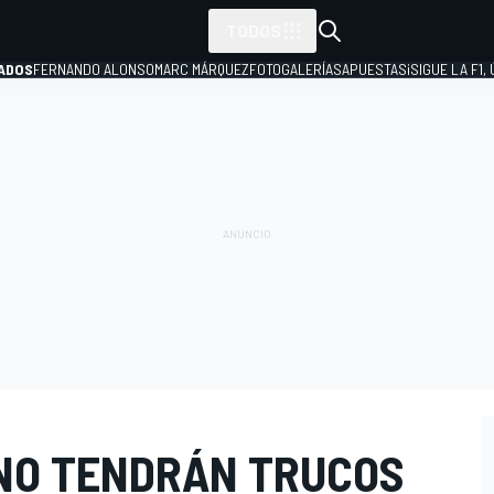
TODOS
ADOS
FERNANDO ALONSO
MARC MÁRQUEZ
FOTOGALERÍAS
APUESTAS
¡SIGUE LA F1,
P
 NO TENDRÁN TRUCOS