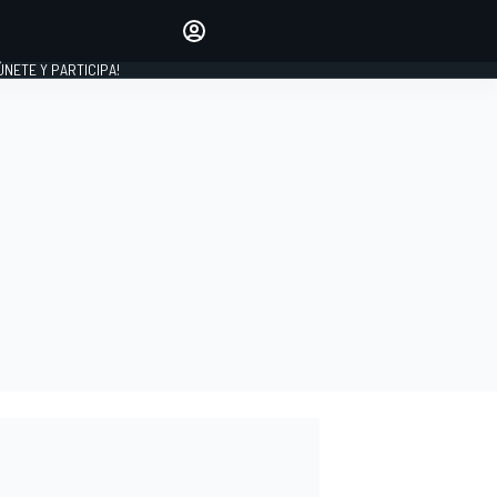
Haz que tu voz se escuche
comentando los artículos
 ÚNETE Y PARTICIPA!
INICIAR SESIÓN
EDICIÓN
ESPAÑA