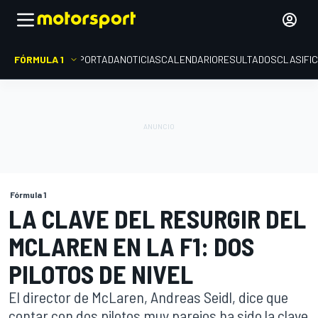
FÓRMULA 1
PORTADA
NOTICIAS
CALENDARIO
RESULTADOS
CLASIFI
Fórmula 1
LA CLAVE DEL RESURGIR DEL
MCLAREN EN LA F1: DOS
PILOTOS DE NIVEL
El director de McLaren, Andreas Seidl, dice que
contar con dos pilotos muy parejos ha sido la clave