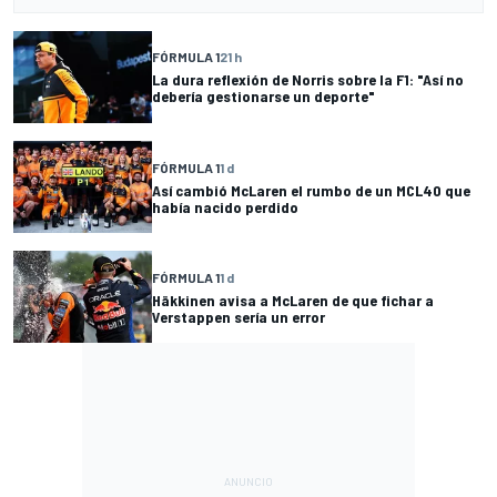
FÓRMULA 1
21 h
La dura reflexión de Norris sobre la F1: "Así no
debería gestionarse un deporte"
FÓRMULA 1
1 d
Así cambió McLaren el rumbo de un MCL40 que
había nacido perdido
FÓRMULA 1
1 d
Häkkinen avisa a McLaren de que fichar a
Verstappen sería un error