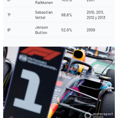
Raikkonen
Sebastian
2010, 2011,
7º
68,8%
Vettel
2012 y 2013
Jenson
8º
52,9%
2009
Button