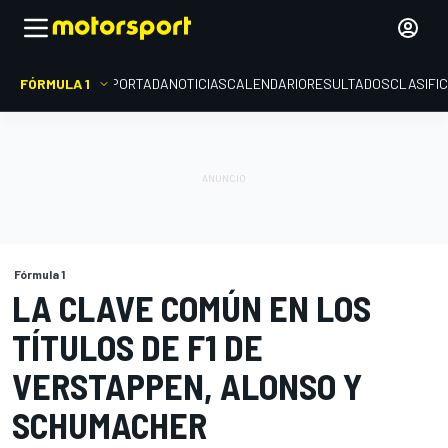
FÓRMULA 1
PORTADA
NOTICIAS
CALENDARIO
RESULTADOS
CLASIFI
Fórmula 1
LA CLAVE COMÚN EN LOS
TÍTULOS DE F1 DE
VERSTAPPEN, ALONSO Y
SCHUMACHER