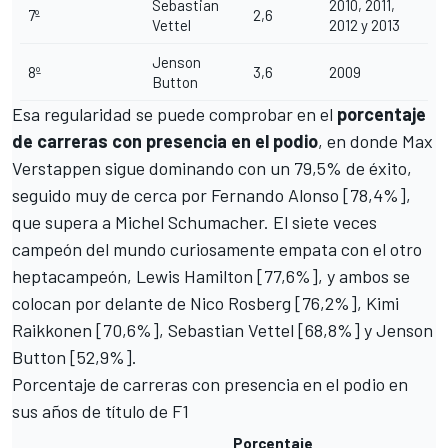
Sebastian
2010, 2011,
7º
2,6
Vettel
2012 y 2013
Jenson
8º
3,6
2009
Button
Esa regularidad se puede comprobar en el
porcentaje
de carreras con presencia en el podio
, en donde Max
Verstappen sigue dominando con un 79,5% de éxito,
seguido muy de cerca por Fernando Alonso [78,4%],
que supera a Michel Schumacher. El siete veces
campeón del mundo curiosamente empata con el otro
heptacampeón, Lewis Hamilton [77,6%], y ambos se
colocan por delante de Nico Rosberg [76,2%], Kimi
Raikkonen [70,6%], Sebastian Vettel [68,8%] y Jenson
Button [52,9%].
Porcentaje de carreras con presencia en el podio en
sus años de título de F1
Porcentaje