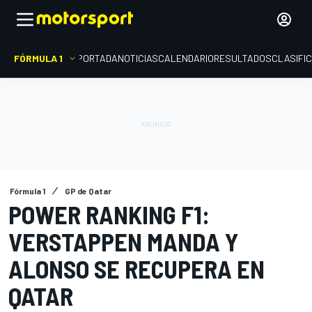
FÓRMULA 1
PORTADA
NOTICIAS
CALENDARIO
RESULTADOS
CLASIFI
Fórmula 1
GP de Qatar
POWER RANKING F1:
VERSTAPPEN MANDA Y
ALONSO SE RECUPERA EN
QATAR