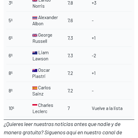
3º
7,8
+3
Norris
Alexander
5º
7,6
-
Albon
George
6º
7,3
+1
Russell
Liam
6º
7,3
-2
Lawson
Oscar
8º
7,2
+1
Piastri
Carlos
8º
7,2
-
Sainz
Charles
10º
7
Vuelve a la lista
Leclerc
¿Quieres leer nuestras noticias antes que nadie y de
manera gratuita? Síguenos
aquí en nuestro canal de