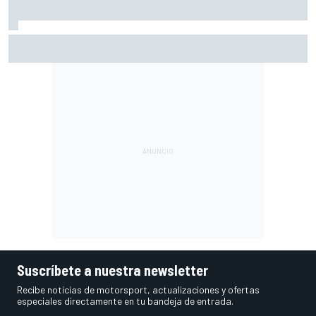
Pérez se pone nota tras su regreso a la F1: "Estoy cerca
del 10"
Suscríbete a nuestra newsletter
Recibe noticias de motorsport, actualizaciones y ofertas
especiales directamente en tu bandeja de entrada.