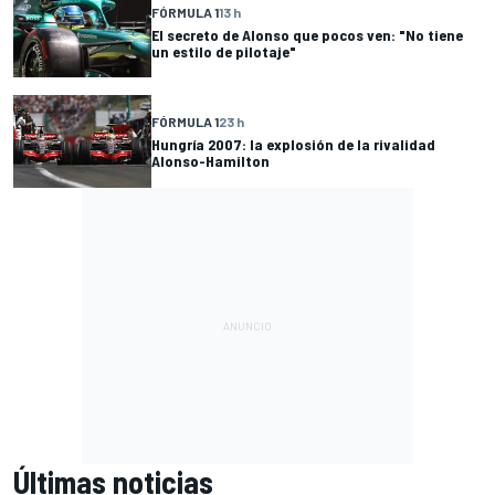
FÓRMULA 1
13 h
El secreto de Alonso que pocos ven: "No tiene
un estilo de pilotaje"
FÓRMULA 1
23 h
Hungría 2007: la explosión de la rivalidad
Alonso-Hamilton
Últimas noticias