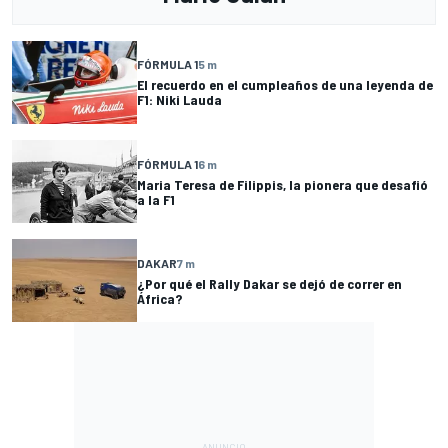
FÓRMULA 1
5 m
El recuerdo en el cumpleaños de una leyenda de
F1: Niki Lauda
FÓRMULA 1
6 m
Maria Teresa de Filippis, la pionera que desafió
a la F1
DAKAR
7 m
¿Por qué el Rally Dakar se dejó de correr en
África?