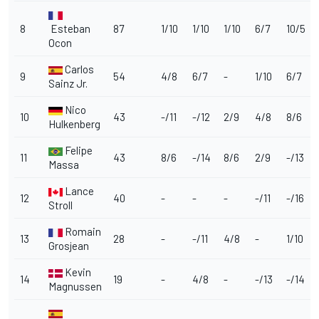
8
Esteban
87
1/10
1/10
1/10
6/7
10/5
Ocon
Carlos
9
54
4/8
6/7
-
1/10
6/7
Sainz Jr.
Nico
10
43
-/11
-/12
2/9
4/8
8/6
Hulkenberg
Felipe
11
43
8/6
-/14
8/6
2/9
-/13
Massa
Lance
12
40
-
-
-
-/11
-/16
Stroll
Romain
13
28
-
-/11
4/8
-
1/10
Grosjean
Kevin
14
19
-
4/8
-
-/13
-/14
Magnussen