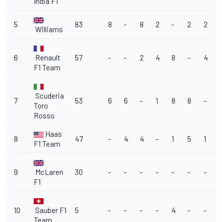
India F1
5
83
8
-
8
2
-
2
2
Williams
6
Renault
57
-
-
2
4
8
-
4
F1 Team
Scuderia
7
53
6
6
-
1
8
8
-
Toro
Rosso
Haas
8
47
-
4
4
-
1
5
1
F1 Team
9
McLaren
30
-
-
-
-
-
-
-
F1
10
Sauber F1
5
-
-
-
-
4
-
-
Team