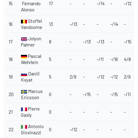
15
Fernando
17
-
-
-/14
-
-/12
Alonso
Stoffel
16
13
-/13
-
-
-/14
-
Vandoorne
Jolyon
17
8
-
-/13
-/13
-
-/15
Palmer
Pascal
18
5
-
-
-/11
-/16
4/8
Wehrlein
Daniil
19
5
2/9
-
-/12
-/12
2/9
Kvyat
Marcus
20
0
-
-/15
-
-/15
-/11
Ericsson
Pierre
21
0
-
-
-
-
-
Gasly
Antonio
22
0
-/12
-
-
-
-
Giovinazzi