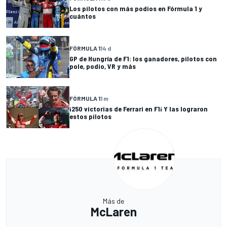
Los pilotos con más podios en Fórmula 1 y
cuántos
FÓRMULA 1
14 d
GP de Hungría de F1: los ganadores, pilotos con
pole, podio, VR y más
FÓRMULA 1
1 m
¡250 victorias de Ferrari en F1¡ Y las lograron
estos pilotos
Más de
McLaren