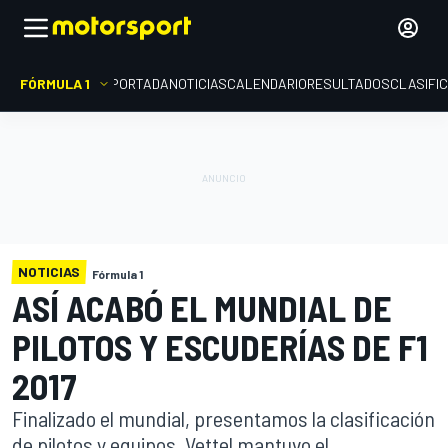
FÓRMULA 1
PORTADA
NOTICIAS
CALENDARIO
RESULTADOS
CLASIFI
NOTICIAS
Fórmula 1
ASÍ ACABÓ EL MUNDIAL DE
PILOTOS Y ESCUDERÍAS DE F1
2017
Finalizado el mundial, presentamos la clasificación
de pilotos y equipos. Vettel mantuvo el