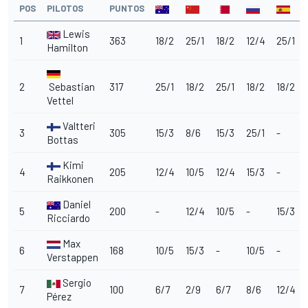
POS
PILOTOS
PUNTOS
Lewis
1
363
18/2
25/1
18/2
12/4
25/1
Hamilton
2
Sebastian
317
25/1
18/2
25/1
18/2
18/2
Vettel
Valtteri
3
305
15/3
8/6
15/3
25/1
-
Bottas
Kimi
4
205
12/4
10/5
12/4
15/3
-
Raikkonen
Daniel
5
200
-
12/4
10/5
-
15/3
Ricciardo
Max
6
168
10/5
15/3
-
10/5
-
Verstappen
Sergio
7
100
6/7
2/9
6/7
8/6
12/4
Pérez