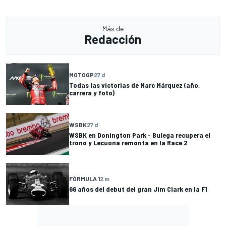
Más de
Redacción
MOTOGP
27 d
Todas las victorias de Marc Márquez (año,
carrera y foto)
WSBK
27 d
WSBK en Donington Park - Bulega recupera el
trono y Lecuona remonta en la Race 2
FÓRMULA 1
2 m
66 años del debut del gran Jim Clark en la F1