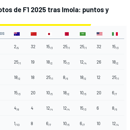
otos de F1 2025
tras Imola: puntos y
OS
2
32
15
25
25
32
15
/9
/3
/1
/1
/3
25
19
18
15
12
26
18
/1
/2
/3
/4
/2
18
18
25
8
18
12
25
/2
/1
/6
/2
/1
15
20
10
18
10
20
6
/3
/5
/2
/5
/7
4
4
12
12
15
6
8
/8
/4
/4
/3
/6
1
8
6
10
6
10
12
/10
/7
/5
/7
/4