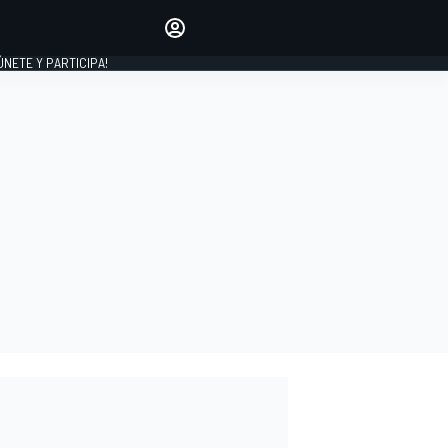
Haz que tu voz se escuche
comentando los artículos
 ÚNETE Y PARTICIPA!
INICIAR SESIÓN
EDICIÓN
ESPAÑA