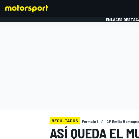
ENLACES DESTAC
FÓRMULA 1
MOTOG
RESULTADOS
Fórmula 1
GP Emilia Romagn
ASÍ QUEDA EL M