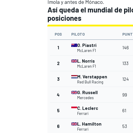
Imola y antes de Mónaco.
Así queda el mundial de pil
posiciones
POS
PILOTO
PUNT
O. Piastri
1
146
McLaren F1
L. Norris
2
133
McLaren F1
M. Verstappen
3
124
Red Bull Racing
G. Russell
4
99
Mercedes
C. Leclerc
5
61
Ferrari
L. Hamilton
6
53
Ferrari