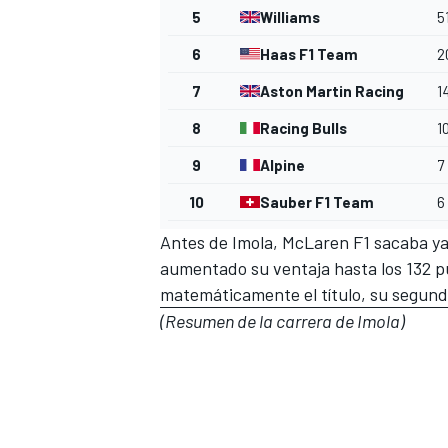
5
Williams
5
6
Haas F1 Team
2
7
Aston Martin Racing
1
8
Racing Bulls
1
9
Alpine
7
10
Sauber F1 Team
6
Antes de Imola, McLaren F1 sacaba ya 
aumentado su ventaja hasta los 132 p
matemáticamente el título, su segun
(Resumen de la carrera de Imola)