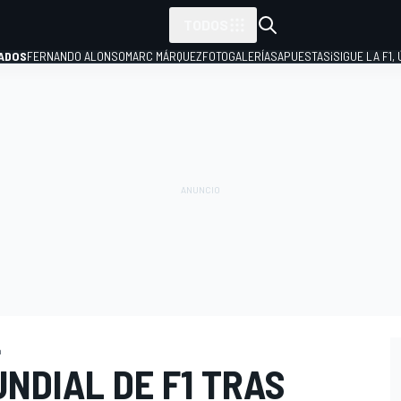
TODOS
ADOS
FERNANDO ALONSO
MARC MÁRQUEZ
FOTOGALERÍAS
APUESTAS
¡SIGUE LA F1,
P
a
UNDIAL DE F1 TRAS