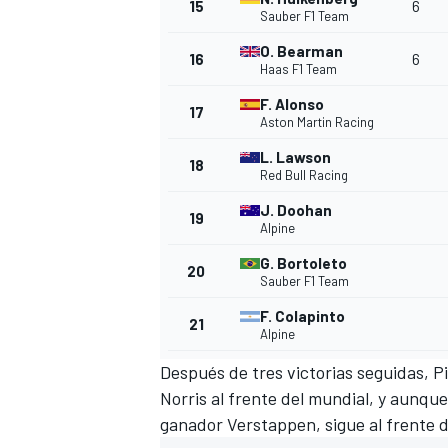
15
6
Sauber F1 Team
O. Bearman
16
6
Haas F1 Team
F. Alonso
17
Aston Martin Racing
L. Lawson
18
Red Bull Racing
J. Doohan
19
Alpine
G. Bortoleto
20
Sauber F1 Team
F. Colapinto
21
Alpine
Después de tres victorias seguidas, Pi
Norris al frente del mundial, y aunqu
ganador Verstappen, sigue al frente de