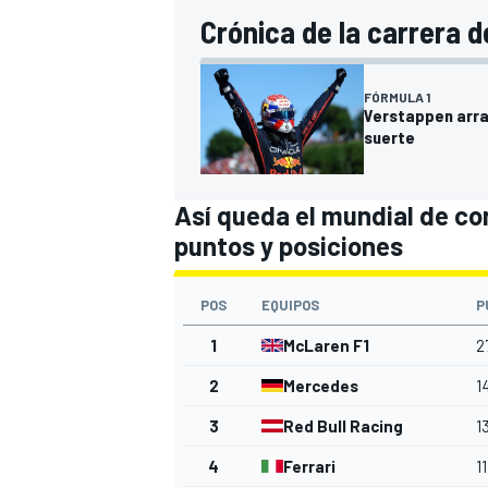
Crónica de la carrera d
FÓRMULA 1
Verstappen arras
suerte
Así queda el mundial de co
puntos y posiciones
POS
EQUIPOS
P
1
McLaren F1
2
2
Mercedes
1
3
Red Bull Racing
1
4
Ferrari
1