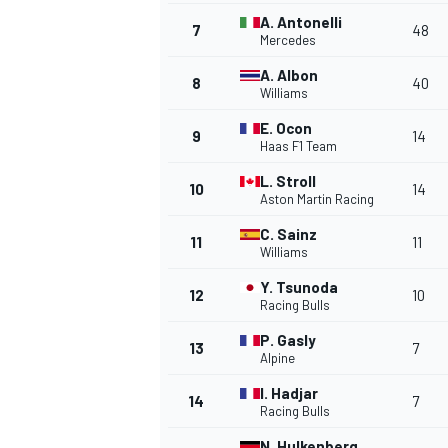
A. Antonelli
7
48
Mercedes
A. Albon
8
40
Williams
E. Ocon
9
14
Haas F1 Team
L. Stroll
10
14
Aston Martin Racing
C. Sainz
11
11
Williams
MÁS CATEGORÍAS
Y. Tsunoda
12
10
Racing Bulls
P. Gasly
13
7
Alpine
I. Hadjar
14
7
Racing Bulls
N. Hulkenberg