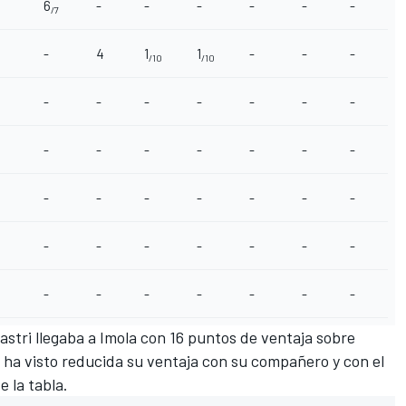
6
-
-
-
-
-
-
/7
-
4
1
1
-
-
-
/10
/10
-
-
-
-
-
-
-
-
-
-
-
-
-
-
-
-
-
-
-
-
-
-
-
-
-
-
-
-
-
-
-
-
-
-
-
astri llegaba a Imola con 16 puntos de ventaja sobre
e ha visto reducida su ventaja con su compañero y con el
 la tabla.