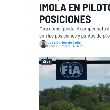
IMOLA EN PILOT
INDYCAR
WRC
POSICIONES
Mira cómo queda el campeonato de p
son las posiciones y puntos de pi
Jose Carlos de Celis
Editado:
18 may 2025, 16:42
78
WEC
FÓRMULA E