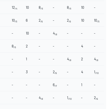
12
10
8
-
8
10
-
/4
/6
/6
10
6
2
-
2
10
10
/5
/9
/9
/5
-
10
-
4
-
-
-
/8
8
2
-
-
-
4
-
/6
-
1
-
-
4
2
4
/8
/8
-
3
-
2
-
4
1
/9
/10
-
-
-
6
-
1
-
/7
-
-
4
-
1
-
2
/8
/10
/9