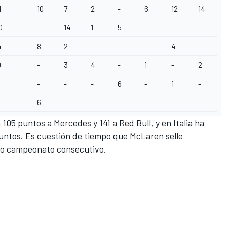
1
10
7
2
-
6
12
14
0
-
14
1
5
-
-
-
4
8
2
-
-
-
4
-
0
-
3
4
-
1
-
2
-
-
-
6
-
1
-
6
-
-
-
-
-
-
105 puntos a Mercedes y 141 a Red Bull, y en Italia ha
untos. Es cuestión de tiempo que McLaren selle
do campeonato consecutivo.