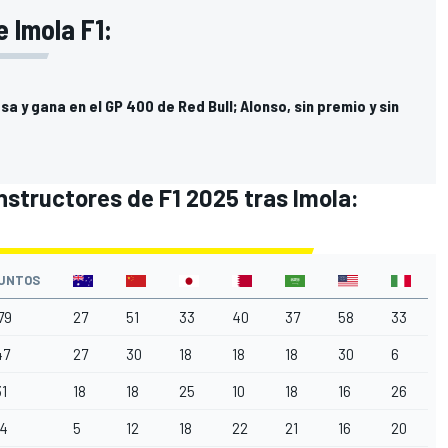
e Imola F1:
a y gana en el GP 400 de Red Bull; Alonso, sin premio y sin
nstructores de F1 2025
tras Imola:
UNTOS
79
27
51
33
40
37
58
33
47
27
30
18
18
18
30
6
31
18
18
25
10
18
16
26
14
5
12
18
22
21
16
20