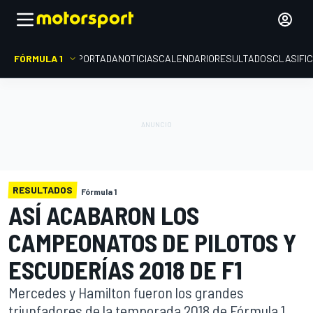
FÓRMULA 1
PORTADA
NOTICIAS
CALENDARIO
RESULTADOS
CLASIFI
RESULTADOS
Fórmula 1
ASÍ ACABARON LOS
CAMPEONATOS DE PILOTOS Y
ESCUDERÍAS 2018 DE F1
Mercedes y Hamilton fueron los grandes
triunfadores de la temporada 2018 de Fórmula 1.