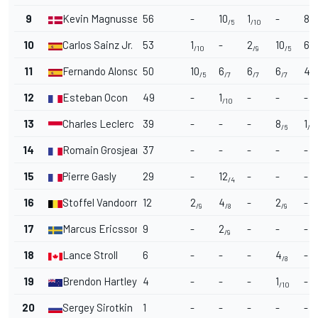
9
Kevin Magnussen
56
-
10
1
-
8
/5
/10
/6
10
Carlos Sainz Jr.
53
1
-
2
10
6
/10
/9
/5
/7
11
Fernando Alonso
50
10
6
6
6
4
/5
/7
/7
/7
/8
12
Esteban Ocon
49
-
1
-
-
-
/10
13
Charles Leclerc
39
-
-
-
8
1
/6
/10
14
Romain Grosjean
37
-
-
-
-
-
15
Pierre Gasly
29
-
12
-
-
-
/4
16
Stoffel Vandoorne
12
2
4
-
2
-
/9
/8
/9
17
Marcus Ericsson
9
-
2
-
-
-
/9
18
Lance Stroll
6
-
-
-
4
-
/8
19
Brendon Hartley
4
-
-
-
1
-
/10
20
Sergey Sirotkin
1
-
-
-
-
-