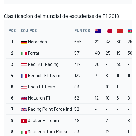
Clasificación del mundial de escuderías de F1 2018
POS
EQUIPOS
PUNTOS
1
Mercedes
655
22
33
30
25
2
Ferrari
571
40
25
19
30
3
Red Bull Racing
419
20
-
35
-
4
Renault F1 Team
122
7
8
10
10
5
Haas F1 Team
93
-
10
1
-
6
McLaren F1
62
12
10
6
8
7
Racing Point Force India
52
-
-
-
-
8
Sauber F1 Team
48
-
2
-
8
9
Scuderia Toro Rosso
33
-
12
-
1