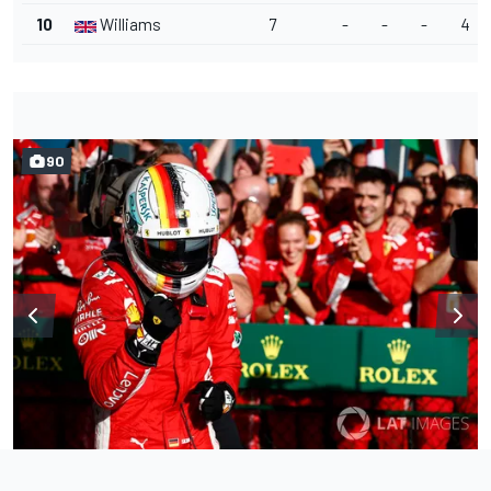
10
Williams
7
-
-
-
4
90