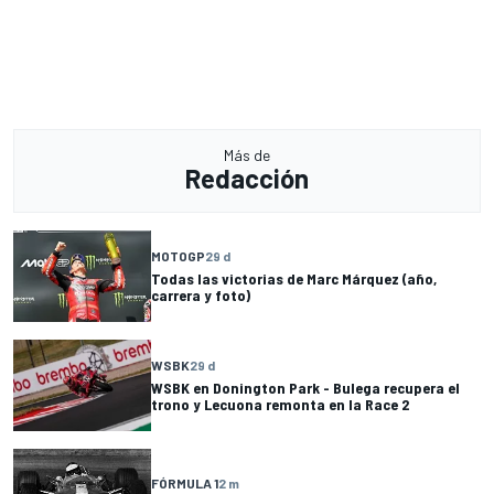
Más de
Redacción
MOTOGP
29 d
Todas las victorias de Marc Márquez (año,
carrera y foto)
WSBK
29 d
WSBK en Donington Park - Bulega recupera el
trono y Lecuona remonta en la Race 2
FÓRMULA 1
2 m