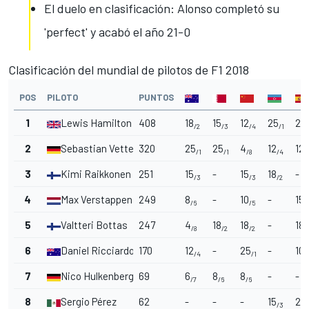
El duelo en clasificación: Alonso completó su
'perfect' y acabó el año 21-0
Clasificación del mundial de pilotos de F1 2018
POS
PILOTO
PUNTOS
1
Lewis Hamilton
408
18
15
12
25
25
/2
/3
/4
/1
/
2
Sebastian Vettel
320
25
25
4
12
12
/1
/1
/8
/4
/
3
Kimi Raikkonen
251
15
-
15
18
-
/3
/3
/2
4
Max Verstappen
249
8
-
10
-
15
/6
/5
/
5
Valtteri Bottas
247
4
18
18
-
18
/8
/2
/2
/
6
Daniel Ricciardo
170
12
-
25
-
10
/4
/1
/
7
Nico Hulkenberg
69
6
8
8
-
-
/7
/6
/6
8
Sergio Pérez
62
-
-
-
15
2
/3
/9