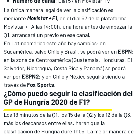
Número de canal
: Dial 57 en Movistar TV
La única manera legal de ver la clasificación es
mediante
Movistar + F1
, en el dial 57 de la plataforma
Movistar +. A las 14:00h, una hora antes de empezar la
Q1, arrancará un previo en ese canal.
En Latinoamérica este año hay cambios: en
Sudamérica, salvo Chile y Brasil, se podrá ver en
ESPN
;
en la zona de Centroamérica (Guatemala, Honduras, El
Salvador, Nicaragua, Costa Rica y Panamá) se podrá
ver por
ESPN2
; y en Chile y México seguirá siendo a
través de
Fox Sports
.
¿Cómo puedo seguir la clasificación del
GP de Hungría 2020 de F1?
Los 18 minutos de la Q1, los 15 de la Q2 y los 12 de la Q3,
más los descansos entre ellas, harán que la
clasificación de Hungría dure 1h05. La mejor manera de