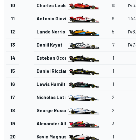
10
Charles Leclerc
10
1'43.7
11
Antonio Giovinazzi
9
1'44.4
12
Lando Norris
5
1'46.0
13
Daniil Kvyat
7
1'47.4
14
Esteban Ocon
1
15
Daniel Ricciardo
1
16
Lewis Hamilton
1
17
Nicholas Latifi
2
18
George Russell
2
19
Alexander Albon
3
20
Kevin Magnussen
1