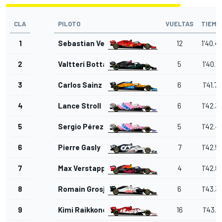
CLA
PILOTO
VUELTAS
TIEMP
1
Sebastian Vettel
12
1'40.4
2
Valtteri Bottas
5
1'40.7
3
Carlos Sainz Jr.
6
1'41.7
4
Lance Stroll
6
1'42.3
5
Sergio Pérez
5
1'42.4
6
Pierre Gasly
7
1'42.5
7
Max Verstappen
4
1'42.8
8
Romain Grosjean
6
1'43.3
9
Kimi Raikkonen
16
1'43.4