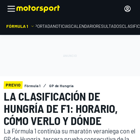
FÓRMULA 1
PORTADA
NOTICIAS
CALENDARIO
RESULTADOS
CLASIFI
PREVIO
Fórmula 1
GP de Hungría
LA CLASIFICACIÓN DE
HUNGRÍA DE F1: HORARIO,
CÓMO VERLO Y DÓNDE
La Fórmula 1 continúa su maratón veraniega con el
GP de Hungría, tercera prueba consecutiva de la