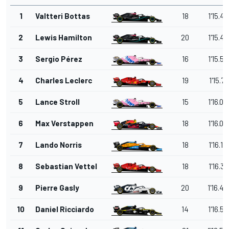
1
Valtteri Bottas
18
1'15.43
2
Lewis Hamilton
20
1'15.47
3
Sergio Pérez
16
1'15.59
4
Charles Leclerc
19
1'15.78
5
Lance Stroll
15
1'16.03
6
Max Verstappen
18
1'16.08
7
Lando Norris
18
1'16.19
8
Sebastian Vettel
18
1'16.35
9
Pierre Gasly
20
1'16.45
10
Daniel Ricciardo
14
1'16.50