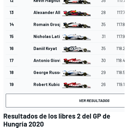
12
Kevin Magnussen
35
1'17.71
13
Alexander Albon
28
1'17.72
14
Romain Grosjean
35
1'17.89
15
Nicholas Latifi
31
1'17.96
16
Daniil Kvyat
35
1'18.29
17
Antonio Giovinazzi
30
1'18.42
18
George Russell
29
1'18.57
19
Robert Kubica
26
1'19.15
VER RESULTADOS
Resultados de los libres 2 del GP de
Hungría 2020