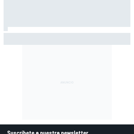
Máximo Quiles, operado con éxito de su fractura de
clavícula
Suscríbete a nuestra newsletter