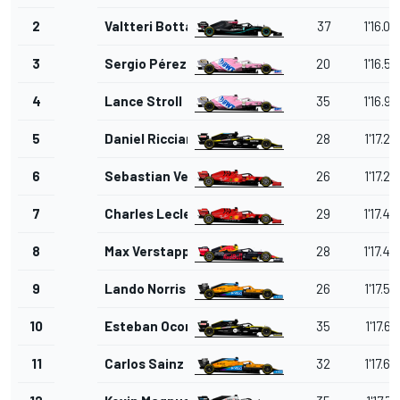
2
Valtteri Bottas
37
1'16.08
3
Sergio Pérez
20
1'16.53
4
Lance Stroll
35
1'16.96
5
Daniel Ricciardo
28
1'17.20
6
Sebastian Vettel
26
1'17.23
7
Charles Leclerc
29
1'17.40
8
Max Verstappen
28
1'17.43
9
Lando Norris
26
1'17.52
10
Esteban Ocon
35
1'17.61
11
Carlos Sainz Jr.
32
1'17.67