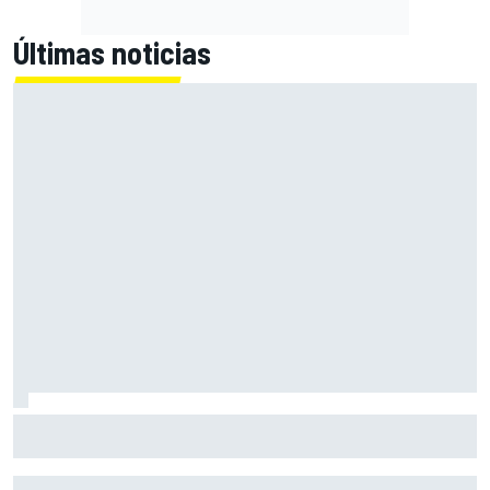
Últimas noticias
Las notas de mitad de temporada de la F1 2026: Audi
arranca con buen pie en su debut