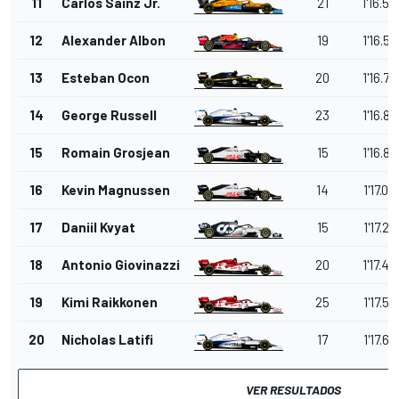
11
Carlos Sainz Jr.
21
1'16.54
12
Alexander Albon
19
1'16.58
13
Esteban Ocon
20
1'16.70
14
George Russell
23
1'16.84
15
Romain Grosjean
15
1'16.86
16
Kevin Magnussen
14
1'17.08
17
Daniil Kvyat
15
1'17.29
18
Antonio Giovinazzi
20
1'17.49
19
Kimi Raikkonen
25
1'17.52
20
Nicholas Latifi
17
1'17.65
VER RESULTADOS