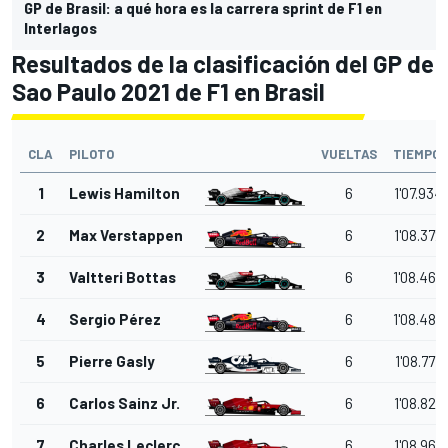
GP de Brasil: a qué hora es la carrera sprint de F1 en
Interlagos
Resultados de la clasificación del GP de
Sao Paulo 2021 de F1 en Brasil
CLA
PILOTO
VUELTAS
TIEMPO
1
Lewis Hamilton
6
1'07.934
2
Max Verstappen
6
1'08.372
3
Valtteri Bottas
6
1'08.469
4
Sergio Pérez
6
1'08.483
5
Pierre Gasly
6
1'08.777
6
Carlos Sainz Jr.
6
1'08.826
7
Charles Leclerc
6
1'08.960