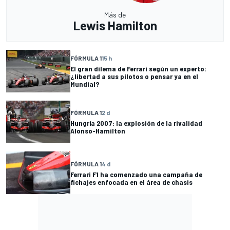
Más de
Lewis Hamilton
FÓRMULA 1
15 h
El gran dilema de Ferrari según un experto:
¿libertad a sus pilotos o pensar ya en el
Mundial?
FÓRMULA 1
2 d
Hungría 2007: la explosión de la rivalidad
Alonso-Hamilton
FÓRMULA 1
4 d
Ferrari F1 ha comenzado una campaña de
fichajes enfocada en el área de chasis