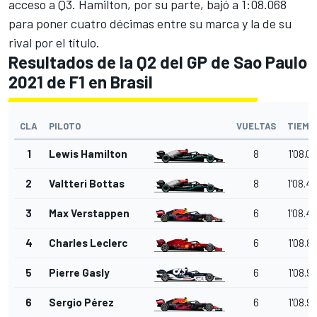
acceso a Q3. Hamilton, por su parte, bajó a 1:08.068
para poner cuatro décimas entre su marca y la de su
rival por el título.
Resultados de la Q2 del GP de Sao Paulo
2021 de F1 en Brasil
CLA
PILOTO
VUELTAS
TIEMP
1
Lewis Hamilton
8
1'08.0
2
Valtteri Bottas
8
1'08.4
3
Max Verstappen
6
1'08.4
4
Charles Leclerc
6
1'08.8
5
Pierre Gasly
6
1'08.9
6
Sergio Pérez
6
1'08.9