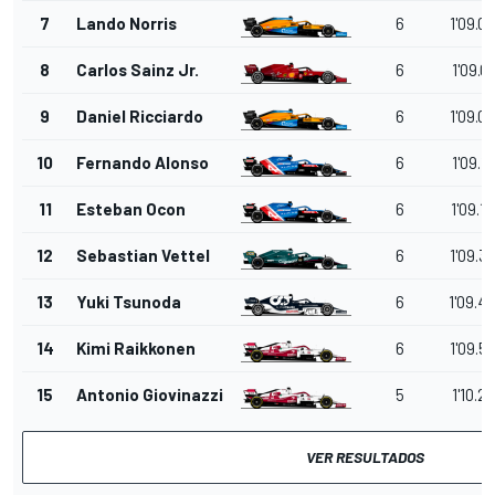
7
Lando Norris
6
1'09.0
8
Carlos Sainz Jr.
6
1'09.0
9
Daniel Ricciardo
6
1'09.0
10
Fernando Alonso
6
1'09.1
11
Esteban Ocon
6
1'09.1
12
Sebastian Vettel
6
1'09.3
13
Yuki Tsunoda
6
1'09.4
14
Kimi Raikkonen
6
1'09.5
15
Antonio Giovinazzi
5
1'10.2
VER RESULTADOS