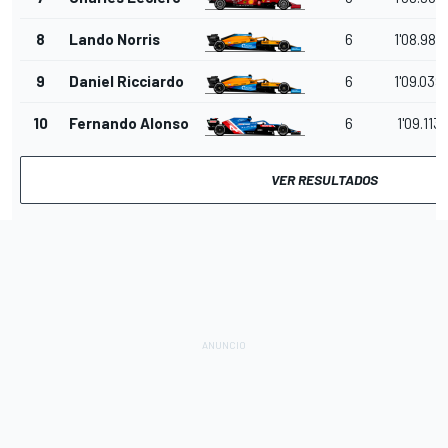
8
Lando Norris
6
1'08.980
9
Daniel Ricciardo
6
1'09.039
10
Fernando Alonso
6
1'09.113
VER RESULTADOS