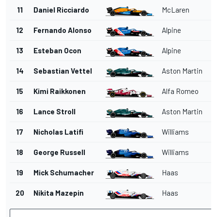
11
Daniel Ricciardo
McLaren
12
Fernando Alonso
Alpine
13
Esteban Ocon
Alpine
14
Sebastian Vettel
Aston Martin
15
Kimi Raikkonen
Alfa Romeo
16
Lance Stroll
Aston Martin
17
Nicholas Latifi
Williams
18
George Russell
Williams
19
Mick Schumacher
Haas
20
Nikita Mazepin
Haas