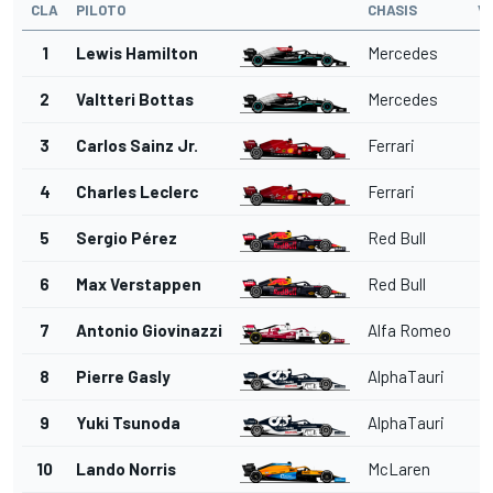
CLA
PILOTO
CHASIS
V
1
Lewis Hamilton
Mercedes
2
Valtteri Bottas
Mercedes
3
Carlos Sainz Jr.
Ferrari
4
Charles Leclerc
Ferrari
5
Sergio Pérez
Red Bull
6
Max Verstappen
Red Bull
7
Antonio Giovinazzi
Alfa Romeo
8
Pierre Gasly
AlphaTauri
9
Yuki Tsunoda
AlphaTauri
10
Lando Norris
McLaren