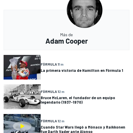
Más de
Adam Cooper
FÓRMULA 1
1 m
La primera victoria de Hamilton en Fórmula 1
FÓRMULA 1
2 m
Bruce McLaren, el fundador de un equipo
legendario (1937-1970)
FÓRMULA 1
2 m
Cuando Star Wars llegó a Mónaco y Raikkonen
fue Darth Vader ante Alonso