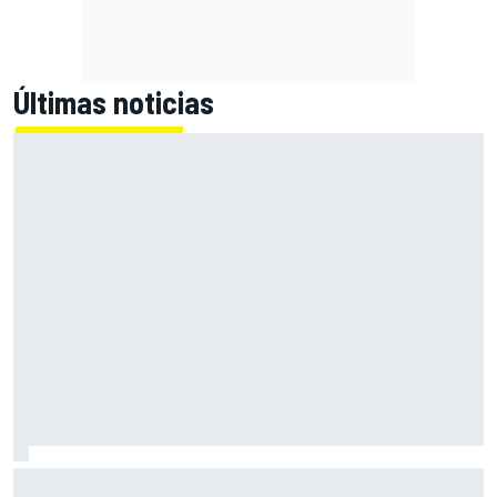
Últimas noticias
El CEO de Porsche confirma que el 718 eléctrico seguirá