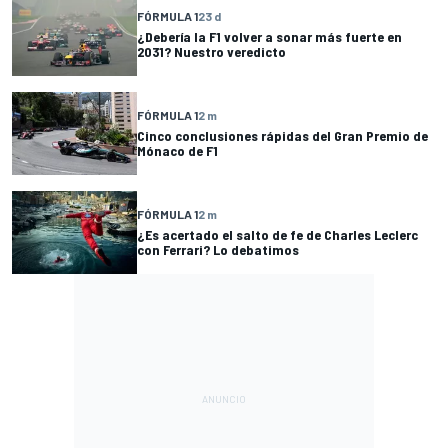
FÓRMULA 1
23 d
¿Debería la F1 volver a sonar más fuerte en
2031? Nuestro veredicto
FÓRMULA 1
2 m
Cinco conclusiones rápidas del Gran Premio de
Mónaco de F1
FÓRMULA 1
2 m
¿Es acertado el salto de fe de Charles Leclerc
con Ferrari? Lo debatimos