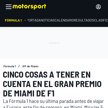
FÓRMULA 1
PORTADA
NOTICIAS
CALENDARIO
RESULTADOS
CLASIFI
Fórmula 1
GP de Miami
CINCO COSAS A TENER EN
CUENTA EN EL GRAN PREMIO
DE MIAMI DE F1
La Fórmula 1 hace su última parada antes de viajar
a Europa, este fin de semana, en Miami. Mira las 5