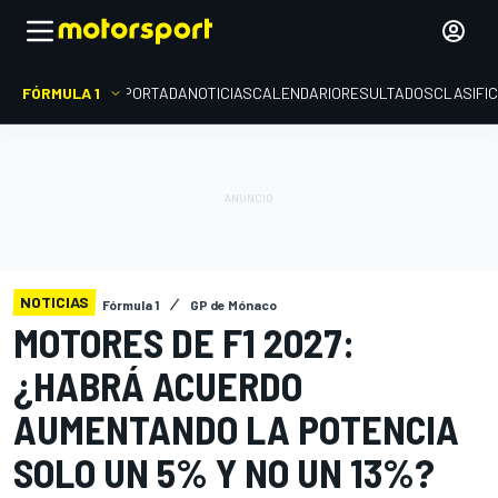
FÓRMULA 1
PORTADA
NOTICIAS
CALENDARIO
RESULTADOS
CLASIFI
NOTICIAS
Fórmula 1
GP de Mónaco
MOTORES DE F1 2027:
¿HABRÁ ACUERDO
AUMENTANDO LA POTENCIA
SOLO UN 5% Y NO UN 13%?