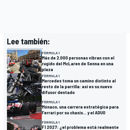
Lee también:
FÓRMULA 1
Más de 2.000 personas vibran con el
rugido del McLaren de Senna en una
plaza
FÓRMULA 1
Mercedes toma un camino distinto al
resto de la parrilla: así es su nuevo
difusor dentado
FÓRMULA 1
Mónaco, una carrera estratégica para
Ferrari por su chasis... y el ADUO
FÓRMULA 1
F1 2027: ¿el problema está realmente