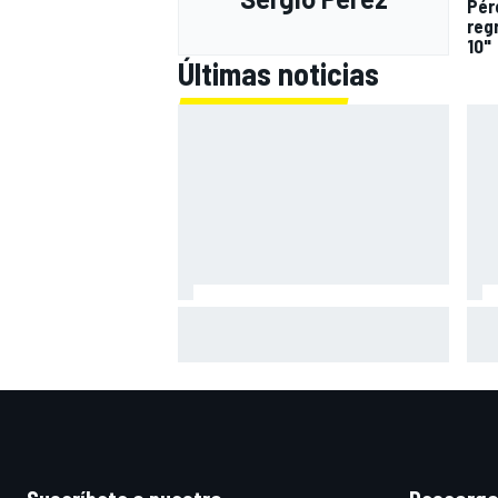
Pér
regr
10"
Últimas noticias
Bagnaia: "Este año no sé todo
Zar
sobre mi moto, entro en pista y
mot
simplemente piloto lo que tengo"
gra