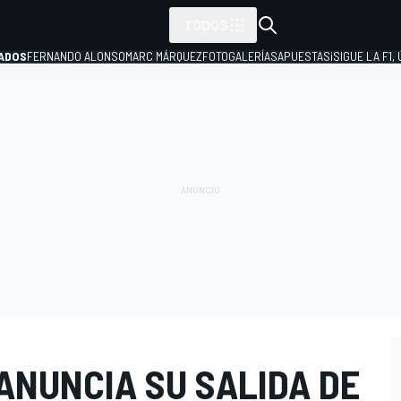
TODOS
ADOS
FERNANDO ALONSO
MARC MÁRQUEZ
FOTOGALERÍAS
APUESTAS
¡SIGUE LA F1,
P
ANUNCIA SU SALIDA DE