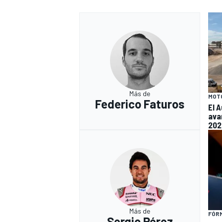
Más de
MOT
Federico Faturos
El 
ava
202
Más de
FÓRM
Sergio Pérez