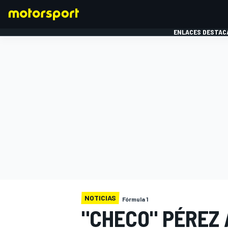
ENLACES DESTAC
FÓRMULA 1
MOTOG
NOTICIAS
Fórmula 1
"CHECO" PÉREZ 