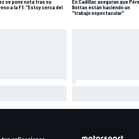
ez se pone nota tras su
En Cadillac aseguran que Pére
eso a la F1: "Estoy cerca del
Bottas están haciendo un
"trabajo espectacular"
co se vuelve a subir a una
Así vivimos la Práctica de Mo
o tres meses después de su
en Silverstone (Gran Bretaña)
ve lesión
con Live Timing