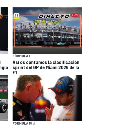
FÓRMULA 1
l
Así os contamos la clasificación
ngio
sprint del GP de Miami 2026 de la
F1
FÓRMULA 1
5 d