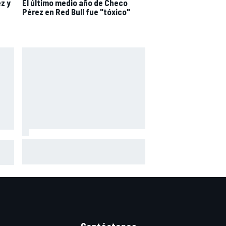
z y
El último medio año de Checo
Pérez en Red Bull fue "tóxico"
Márquez: "El año pasado marcaba
toGP
la diferencia en puntos en los que
,
ahora voy algo peor"