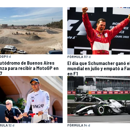
OGP
8 d
FÓRMULA 1
17 d
Autódromo de Buenos Aires
El día que Schumacher ganó e
nza para recibir a MotoGP en
mundial en julio y empató a Fa
7
en F1
ULA 1
2 d
FÓRMULA 1
4 d