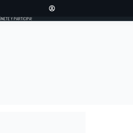
Haz que tu voz se escuche
comentando los artículos
 ÚNETE Y PARTICIPA!
INICIAR SESIÓN
EDICIÓN
ESPAÑA