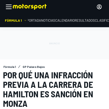
FÓRMULA 1
PORTADA
NOTICIAS
CALENDARIO
RESULTADOS
CLASIFI
Fórmula 1
GP Países Bajos
POR QUÉ UNA INFRACCIÓN
PREVIA A LA CARRERA DE
HAMILTON ES SANCIÓN EN
MONZA