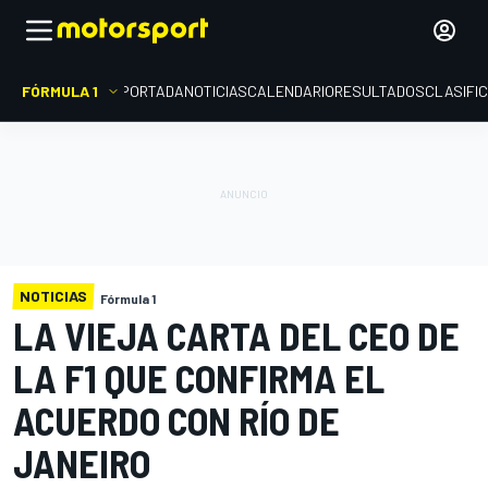
FÓRMULA 1
PORTADA
NOTICIAS
CALENDARIO
RESULTADOS
CLASIFI
NOTICIAS
Fórmula 1
LA VIEJA CARTA DEL CEO DE
LA F1 QUE CONFIRMA EL
ACUERDO CON RÍO DE
JANEIRO