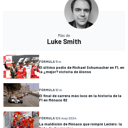
Más de
Luke Smith
FÓRMULA 1
1 m
El último podio de Michael Schumacher en F1, en
la ¿mejor? victoria de Alonso
FÓRMULA 1
2 m
El final de carrera más loco en la historia de la
F1 en Mónaco 82
FÓRMULA 1
29 may 2024
La maldición de Mónaco que rompió Leclerc: la