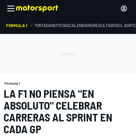
FÓRMULA 1
PORTADA
NOTICIAS
CALENDARIO
RESULTADOS
CLASIFI
Fórmula 1
LA F1 NO PIENSA "EN
ABSOLUTO" CELEBRAR
CARRERAS AL SPRINT EN
CADA GP