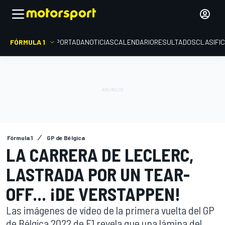
FÓRMULA 1
PORTADA
NOTICIAS
CALENDARIO
RESULTADOS
CLASIFI
Fórmula 1
GP de Bélgica
LA CARRERA DE LECLERC,
LASTRADA POR UN TEAR-
OFF... ¡DE VERSTAPPEN!
Las imágenes de vídeo de la primera vuelta del GP
de Bélgica 2022 de F1 revela que una lámina del