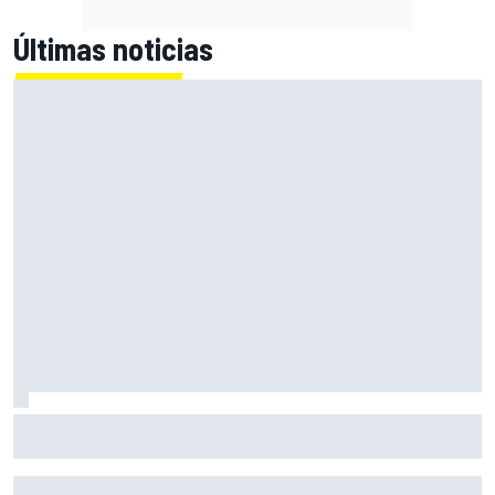
Últimas noticias
Primera mitad de año como equipo oficial: Audi mejoara a
Sauber "en todos los aspectos"