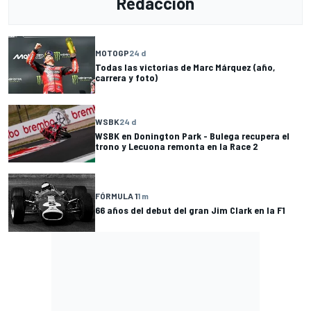
Redacción
MOTOGP
24 d
Todas las victorias de Marc Márquez (año,
carrera y foto)
WSBK
24 d
WSBK en Donington Park - Bulega recupera el
trono y Lecuona remonta en la Race 2
FÓRMULA 1
1 m
66 años del debut del gran Jim Clark en la F1