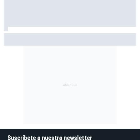
Por qué los progresos "no satisfacen" a Red Bull hasta
darle a Verstappen un coche ganador
Suscríbete a nuestra newsletter