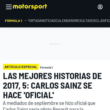
FÓRMULA 1
PORTADA
NOTICIAS
CALENDARIO
RESULTADOS
CLASIFI
ARTÍCULO ESPECIAL
Fórmula 1
LAS MEJORES HISTORIAS DE
2017, 5: CARLOS SAINZ SE
HACE 'OFICIAL'
A mediados de septiembre se hizo oficial que
Carlos Sainz sería piloto Renault para la