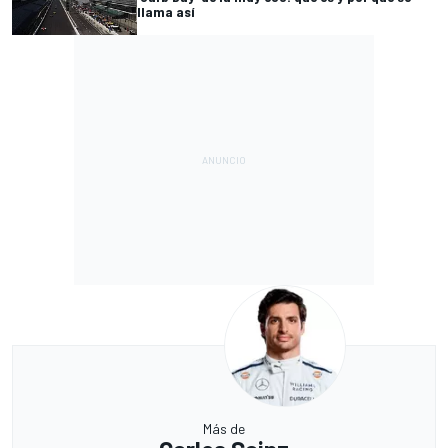
llama así
Más de