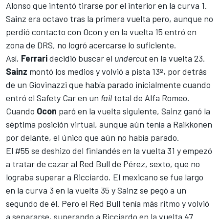
Alonso que intentó tirarse por el interior en la curva 1.
Sainz era octavo tras la primera vuelta pero, aunque no
perdió contacto con Ocon y en la vuelta 15 entró en
zona de DRS, no logró acercarse lo suficiente.
Así,
Ferrari
decidió buscar el
undercut
en la vuelta 23.
Sainz
montó los medios y volvió a pista 13º, por detrás
de un Giovinazzi que había parado inicialmente cuando
entró el Safety Car en
un
fail
total de Alfa Romeo
.
Cuando
Ocon
paró en la vuelta siguiente, Sainz ganó la
séptima posición virtual, aunque aún tenía a Raikkonen
por delante, el único que aún no había parado.
El #55 se deshizo del finlandés en la vuelta 31 y empezó
a tratar de cazar al Red Bull de Pérez, sexto, que no
lograba superar a Ricciardo. El mexicano se fue largo
en la curva 3 en la vuelta 35 y Sainz se pegó a un
segundo de él. Pero el
Red Bull
tenía más ritmo y volvió
a separarse, superando a Ricciardo en la vuelta 47.