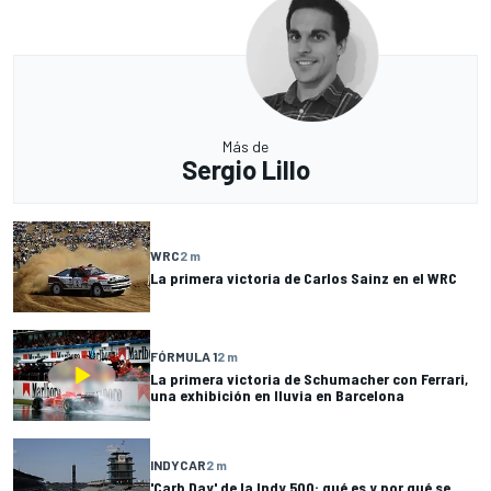
Más de
Sergio Lillo
WRC
2 m
La primera victoria de Carlos Sainz en el WRC
FÓRMULA 1
2 m
La primera victoria de Schumacher con Ferrari,
una exhibición en lluvia en Barcelona
INDYCAR
2 m
'Carb Day' de la Indy 500: qué es y por qué se