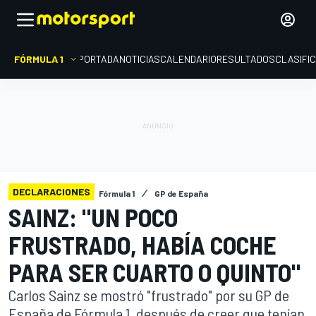
FÓRMULA 1
PORTADA
NOTICIAS
CALENDARIO
RESULTADOS
CLASIFI
DECLARACIONES
Fórmula 1
GP de España
SAINZ: "UN POCO
FRUSTRADO, HABÍA COCHE
PARA SER CUARTO O QUINTO"
Carlos Sainz se mostró "frustrado" por su GP de
España de Fórmula 1, después de creer que tenían