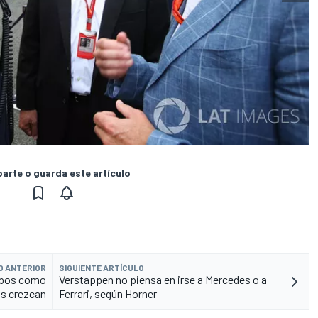
rte o guarda este artículo
O ANTERIOR
SIGUIENTE ARTÍCULO
uipos como
Verstappen no piensa en irse a Mercedes o a
os crezcan
Ferrari, según Horner