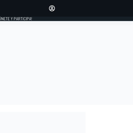
Haz que tu voz se escuche
comentando los artículos
 ÚNETE Y PARTICIPA!
INICIAR SESIÓN
EDICIÓN
ESPAÑA