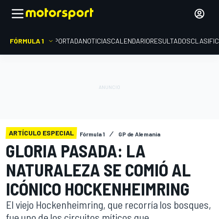
FÓRMULA 1
PORTADA
NOTICIAS
CALENDARIO
RESULTADOS
CLASIFI
ARTÍCULO ESPECIAL
Fórmula 1
GP de Alemania
GLORIA PASADA: LA
NATURALEZA SE COMIÓ AL
ICÓNICO HOCKENHEIMRING
El viejo Hockenheimring, que recorría los bosques,
fue uno de los circuitos míticos que