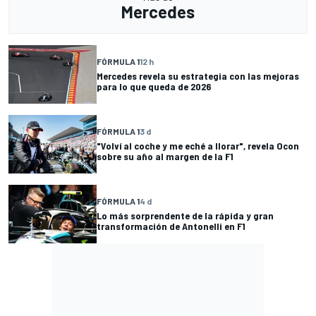
Mercedes
FÓRMULA 1
12 h
Mercedes revela su estrategia con las mejoras
para lo que queda de 2026
FÓRMULA 1
3 d
"Volví al coche y me eché a llorar", revela Ocon
sobre su año al margen de la F1
FÓRMULA 1
4 d
Lo más sorprendente de la rápida y gran
transformación de Antonelli en F1