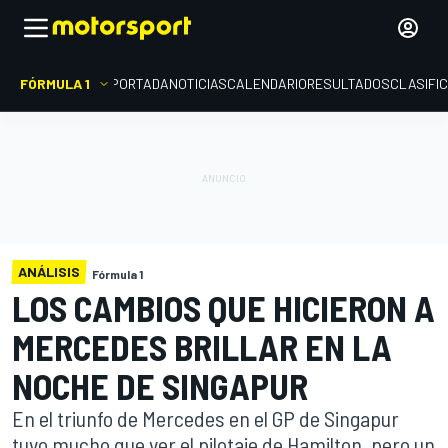
FÓRMULA 1
PORTADA
NOTICIAS
CALENDARIO
RESULTADOS
CLASIFI
ANÁLISIS
Fórmula 1
LOS CAMBIOS QUE HICIERON A
MERCEDES BRILLAR EN LA
NOCHE DE SINGAPUR
En el triunfo de Mercedes en el GP de Singapur
tuvo mucho que ver el pilotaje de Hamilton, pero un