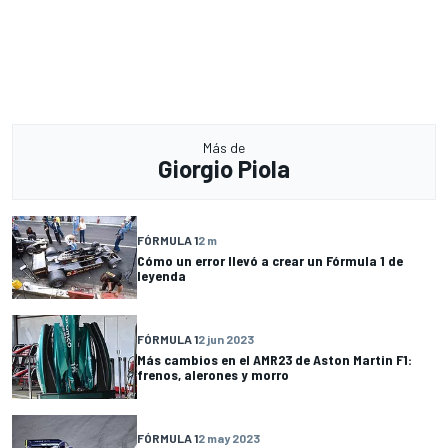
Más de
Giorgio Piola
FÓRMULA 1
2 m
Cómo un error llevó a crear un Fórmula 1 de
leyenda
FÓRMULA 1
2 jun 2023
Más cambios en el AMR23 de Aston Martin F1:
frenos, alerones y morro
FÓRMULA 1
2 may 2023