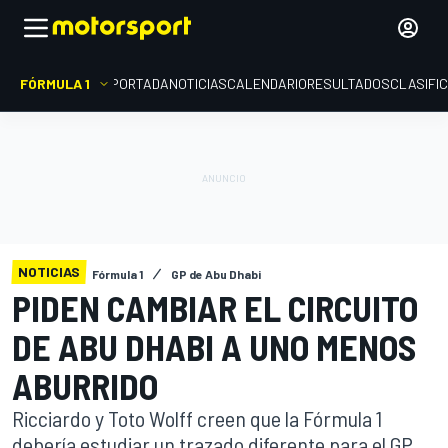
FÓRMULA 1
PORTADA
NOTICIAS
CALENDARIO
RESULTADOS
CLASIFI
NOTICIAS
Fórmula 1
GP de Abu Dhabi
PIDEN CAMBIAR EL CIRCUITO
DE ABU DHABI A UNO MENOS
ABURRIDO
Ricciardo y Toto Wolff creen que la Fórmula 1
debería estudiar un trazado diferente para el GP