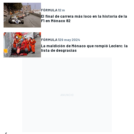
FÓRMULA 1
2 m
El final de carrera más loco en la historia de la
F1 en Mónaco 82
FÓRMULA 1
29 may 2024
La maldición de Mónaco que rompió Leclerc: la
lista de desgracias