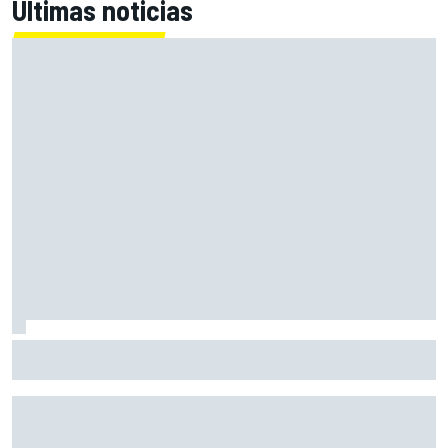
Últimas noticias
Primera mitad de año como equipo oficial: Audi mejoara a
Sauber "en todos los aspectos"