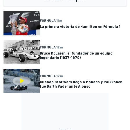
FÓRMULA 1
1 m
La primera victoria de Hamilton en Fórmula 1
FÓRMULA 1
2 m
Bruce McLaren, el fundador de un equipo
legendario (1937-1970)
FÓRMULA 1
2 m
Cuando Star Wars llegó a Mónaco y Raikkonen
fue Darth Vader ante Alonso