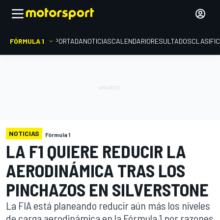
FÓRMULA 1
PORTADA
NOTICIAS
CALENDARIO
RESULTADOS
CLASIFI
NOTICIAS
Fórmula 1
LA F1 QUIERE REDUCIR LA
AERODINÁMICA TRAS LOS
PINCHAZOS EN SILVERSTONE
La FIA está planeando reducir aún más los niveles
de carga aerodinámica en la Fórmula 1 por razones