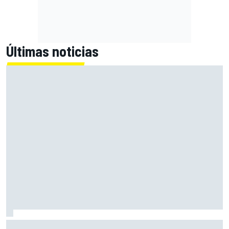
Últimas noticias
Con el Destrier, Bugatti convierte su Bolide de circuito en