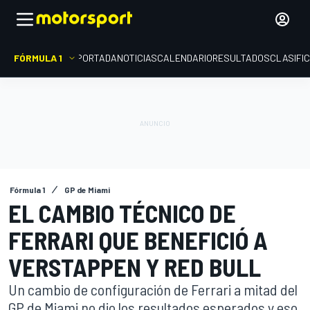
FÓRMULA 1
PORTADA
NOTICIAS
CALENDARIO
RESULTADOS
CLASIFI
Fórmula 1
GP de Miami
EL CAMBIO TÉCNICO DE
FERRARI QUE BENEFICIÓ A
VERSTAPPEN Y RED BULL
Un cambio de configuración de Ferrari a mitad del
GP de Miami no dio los resultados esperados y eso