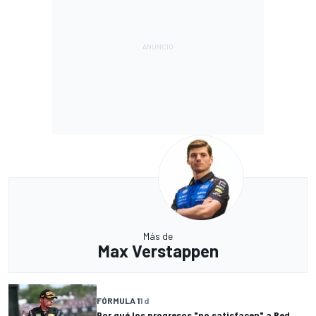
Más de
Max Verstappen
FÓRMULA 1
1 d
Por qué los progresos "no satisfacen" a Red