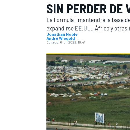
SIN PERDER DE 
INDYCAR
WRC
La Fórmula 1 mantendrá la base de
expandirse EE.UU., África y otras
Jonathan Noble
André Wiegold
Editado:
6 jun 2022, 10:44
WEC
FÓRMULA E