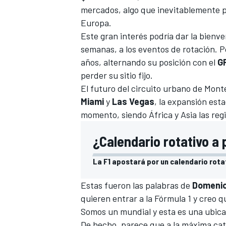
mercados, algo que inevitablemente po
Europa.
Este gran interés podría dar la bienv
semanas, a los eventos de rotación. P
años, alternando su posición con el
GP
perder su sitio fijo.
El futuro del circuito urbano de
Monte
Miami
y
Las Vegas
, la expansión es
momento, siendo África y Asia las reg
¿Calendario rotativo a 
La F1 apostará por un calendario rota
Estas fueron las palabras de
Domenic
quieren entrar a la Fórmula 1 y creo 
Somos un mundial y esta es una ubica
De hecho, parece que a la máxima cate