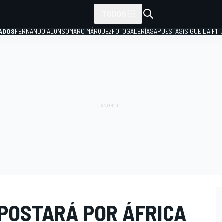
TODOS
ADOS
FERNANDO ALONSO
MARC MÁRQUEZ
FOTOGALERÍAS
APUESTAS
¡SIGUE LA F1,
P
APOSTARÁ POR ÁFRICA