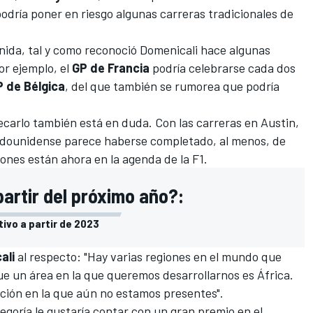
dría poner en riesgo algunas carreras tradicionales de
enida, tal y como reconoció Domenicali hace algunas
or ejemplo, el
GP de Francia
podría celebrarse cada dos
 de Bélgica
, del que también se rumorea que podría
carlo
también está en duda. Con las carreras en
Austin
,
tadounidense parece haberse completado, al menos, de
iones están ahora en la agenda de la F1.
partir del próximo año?:
tivo a partir de 2023
ali
al respecto: "Hay varias regiones en el mundo que
que un área en la que queremos desarrollarnos es África.
ción en la que aún no estamos presentes".
goría le gustaría contar con un gran premio en el