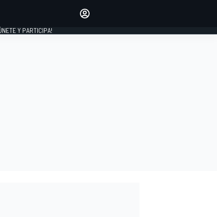
Haz que tu voz se escuche
comentando los artículos
 ÚNETE Y PARTICIPA!
INICIAR SESIÓN
EDICIÓN
ESPAÑA