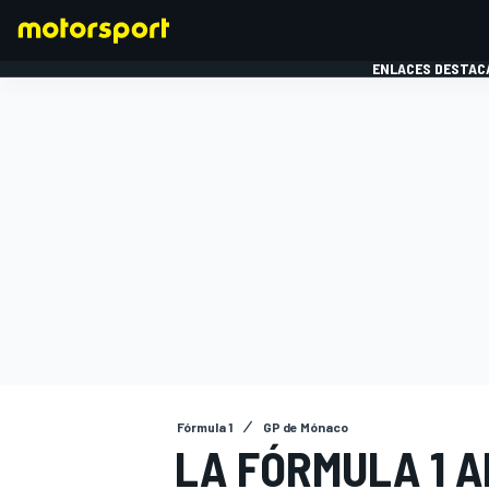
ENLACES DESTAC
FÓRMULA 1
MOTOG
Fórmula 1
GP de Mónaco
LA FÓRMULA 1 