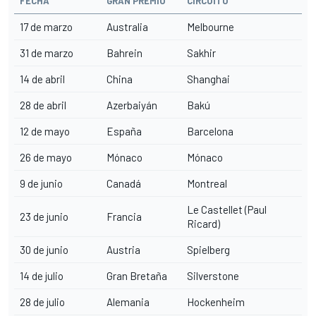
FECHA
GRAN PREMIO
CIRCUITO
17 de marzo
Australia
Melbourne
31 de marzo
Bahrein
Sakhir
14 de abril
China
Shanghai
28 de abril
Azerbaiyán
Bakú
12 de mayo
España
Barcelona
26 de mayo
Mónaco
Mónaco
9 de junio
Canadá
Montreal
Le Castellet (Paul
23 de junio
Francia
Ricard)
30 de junio
Austria
Spielberg
14 de julio
Gran Bretaña
Silverstone
28 de julio
Alemania
Hockenheim