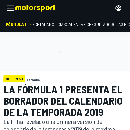
FÓRMULA 1
PORTADA
NOTICIAS
CALENDARIO
RESULTADOS
CLASIFI
NOTICIAS
Fórmula 1
LA FÓRMULA 1 PRESENTA EL
BORRADOR DEL CALENDARIO
DE LA TEMPORADA 2019
La F1 ha revelado una primera versión del
calendario de la temporada 2019 de la máxima