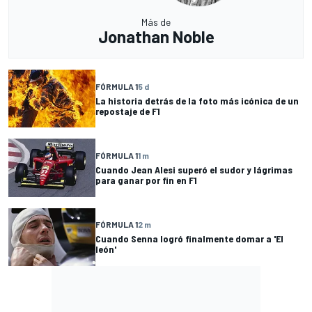
Más de
Jonathan Noble
FÓRMULA 1
5 d
La historia detrás de la foto más icónica de un
repostaje de F1
FÓRMULA 1
1 m
Cuando Jean Alesi superó el sudor y lágrimas
para ganar por fin en F1
FÓRMULA 1
2 m
Cuando Senna logró finalmente domar a 'El
león'