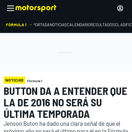
FÓRMULA 1
PORTADA
NOTICIAS
CALENDARIO
RESULTADOS
CLASIFI
NOTICIAS
Fórmula 1
BUTTON DA A ENTENDER QUE
LA DE 2016 NO SERÁ SU
ÚLTIMA TEMPORADA
Jenson Buton ha dado una clara señal de que el
próximo año no será el último para él en la Fórmula