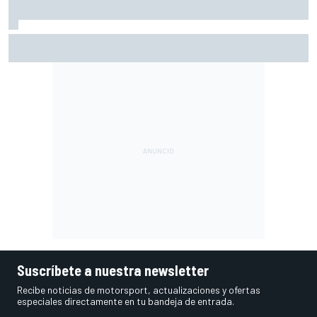
Moto2 en Silverstone – Izan Guevara se lleva una pole
incontestable; González, 4º
Suscríbete a nuestra newsletter
Recibe noticias de motorsport, actualizaciones y ofertas
especiales directamente en tu bandeja de entrada.