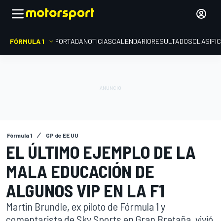
FÓRMULA 1
PORTADA
NOTICIAS
CALENDARIO
RESULTADOS
CLASIFI
Fórmula 1
GP de EE UU
EL ÚLTIMO EJEMPLO DE LA
MALA EDUCACIÓN DE
ALGUNOS VIP EN LA F1
Martin Brundle, ex piloto de Fórmula 1 y
comentarista de Sky Sports en Gran Bretaña, vivió