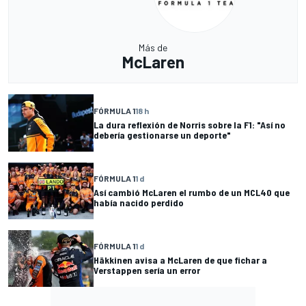
Más de
McLaren
FÓRMULA 1
18 h
La dura reflexión de Norris sobre la F1: "Así no
debería gestionarse un deporte"
FÓRMULA 1
1 d
Así cambió McLaren el rumbo de un MCL40 que
había nacido perdido
FÓRMULA 1
1 d
Häkkinen avisa a McLaren de que fichar a
Verstappen sería un error