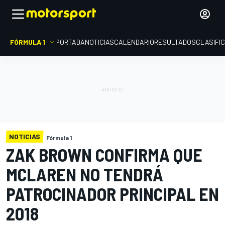
FÓRMULA 1
PORTADA
NOTICIAS
CALENDARIO
RESULTADOS
CLASIFI
NOTICIAS
Fórmula 1
ZAK BROWN CONFIRMA QUE
MCLAREN NO TENDRÁ
PATROCINADOR PRINCIPAL EN
2018