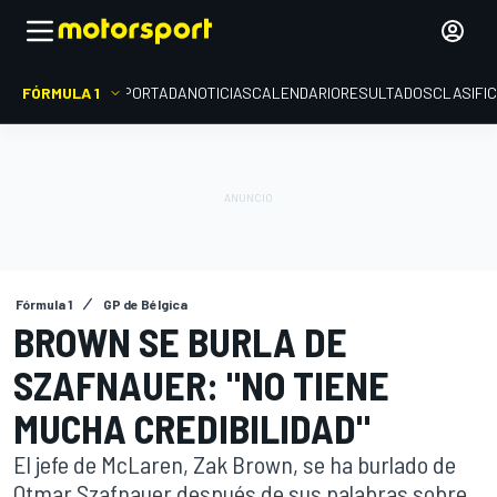
FÓRMULA 1
PORTADA
NOTICIAS
CALENDARIO
RESULTADOS
CLASIFI
Fórmula 1
GP de Bélgica
BROWN SE BURLA DE
SZAFNAUER: "NO TIENE
MUCHA CREDIBILIDAD"
El jefe de McLaren, Zak Brown, se ha burlado de
Otmar Szafnauer después de sus palabras sobre