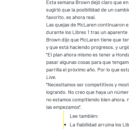
Esta semana Brown dejó claro que en
sugirió que la posibilidad de un cam
favorito, es ahora real.
Las quejas de
McLaren
continuaron el
durante los Libres 1 tras un aparent
Brown dijo que McLaren tiene que ten
y que está haciendo progresos, y urgi
"
El plan ahora mismo
es tener a Honda
pasar algunas cosas para que tengamos
parrilla el próximo año. Por lo que es
Live
.
"Necesitamos ser competitivos y most
logrando. No creo que haya un número 
no estamos compitiendo bien ahora, n
las empezamos".
Lee también:
La fiabilidad arruina los Li