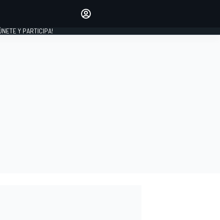
Haz que tu voz se escuche
comentando los artículos
 ÚNETE Y PARTICIPA!
INICIAR SESIÓN
EDICIÓN
ESPAÑA