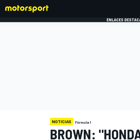
ENLACES DESTAC
FÓRMULA 1
MOTOG
NOTICIAS
Fórmula 1
BROWN: "HONDA