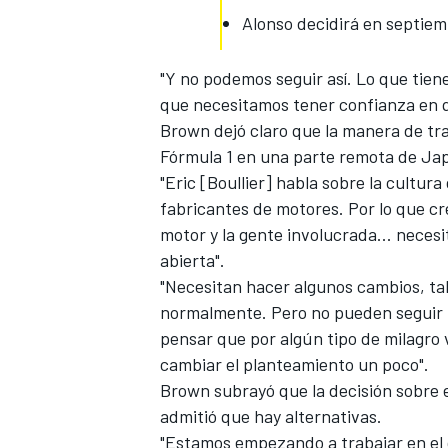
Alonso decidirá en septie
"Y no podemos seguir así. Lo que tie
que necesitamos tener confianza en q
Brown dejó claro que la manera de tr
Fórmula 1 en una parte remota de Ja
"Eric [Boullier] habla sobre la cultura
fabricantes de motores. Por lo que cr
motor y la gente involucrada... neces
abierta".
MÁS CATEGORÍAS
"Necesitan hacer algunos cambios, tal
normalmente. Pero no pueden seguir h
pensar que por algún tipo de milagro 
cambiar el planteamiento un poco".
Brown subrayó que la decisión sobre el
admitió que hay alternativas.
"Estamos empezando a trabajar en el 