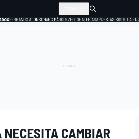
TODOS
ADOS
FERNANDO ALONSO
MARC MÁRQUEZ
FOTOGALERÍAS
APUESTAS
¡SIGUE LA F1,
P
 NECESITA CAMBIAR