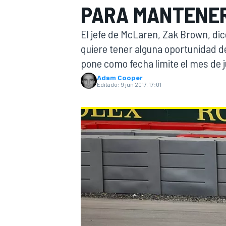
PARA MANTENER
INDYCAR
WRC
El jefe de McLaren, Zak Brown, di
quiere tener alguna oportunidad d
pone como fecha límite el mes de j
Adam Cooper
Editado:
9 jun 2017, 17:01
WEC
FÓRMULA E