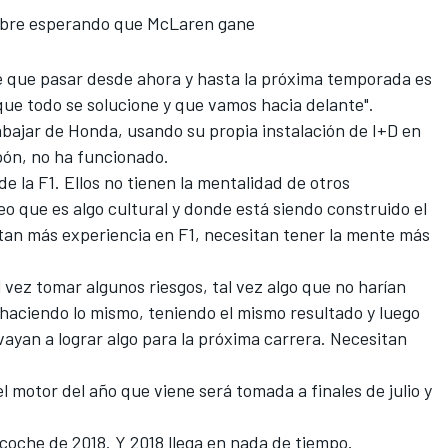
mbre esperando que McLaren gane
ne que pasar desde ahora y hasta la próxima temporada es
ue todo se solucione y que vamos hacia delante".
abajar de Honda, usando su propia instalación de I+D en
pón, no ha funcionado.
 de la
F1
. Ellos no tienen la mentalidad de otros
eo que es algo cultural y donde está siendo construido el
itan más experiencia en F1, necesitan tener la mente más
 vez tomar algunos riesgos, tal vez algo que no harían
aciendo lo mismo, teniendo el mismo resultado y luego
vayan a lograr algo para la próxima carrera. Necesitan
 motor del año que viene será tomada a finales de julio y
coche de 2018. Y 2018 llega en nada de tiempo.