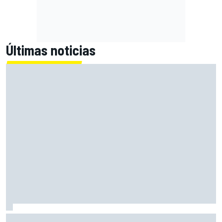
Últimas noticias
Márquez: "En la tercera vuelta he intentado un arreón y he