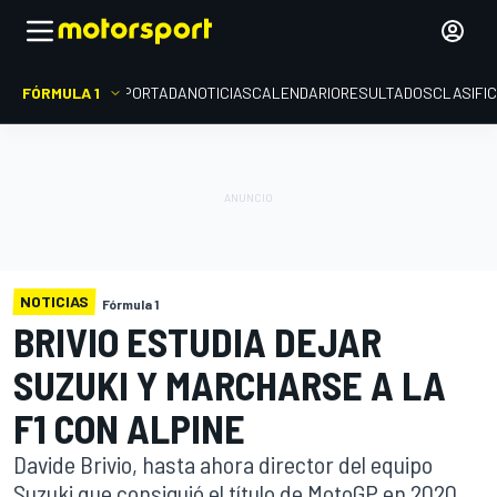
FÓRMULA 1
PORTADA
NOTICIAS
CALENDARIO
RESULTADOS
CLASIFI
NOTICIAS
Fórmula 1
BRIVIO ESTUDIA DEJAR
SUZUKI Y MARCHARSE A LA
F1 CON ALPINE
Davide Brivio, hasta ahora director del equipo
Suzuki que consiguió el título de MotoGP en 2020