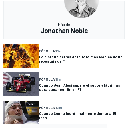
Más de
Jonathan Noble
FÓRMULA 1
8 d
La historia detrás de la foto más icónica de un
repostaje de F1
FÓRMULA 1
1 m
Cuando Jean Alesi superó el sudor y lágrimas
para ganar por fin en F1
FÓRMULA 1
2 m
Cuando Senna logró finalmente domar a 'El
león'