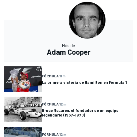
Más de
Adam Cooper
FÓRMULA 1
1 m
La primera victoria de Hamilton en Fórmula 1
FÓRMULA 1
2 m
Bruce McLaren, el fundador de un equipo
legendario (1937-1970)
FÓRMULA 1
2 m