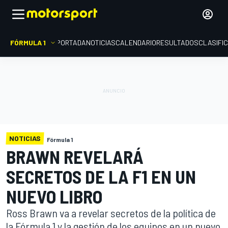
FÓRMULA 1
PORTADA
NOTICIAS
CALENDARIO
RESULTADOS
CLASIFI
NOTICIAS
Fórmula 1
BRAWN REVELARÁ
SECRETOS DE LA F1 EN UN
NUEVO LIBRO
Ross Brawn va a revelar secretos de la política de
la Fórmula 1 y la gestión de los equipos en un nuevo