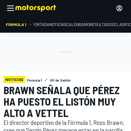
FÓRMULA 1
PORTADA
NOTICIAS
CALENDARIO
RESULTADOS
CLASIFI
NOTICIAS
Fórmula 1
GP de Sakhir
BRAWN SEÑALA QUE PÉREZ
HA PUESTO EL LISTÓN MUY
ALTO A VETTEL
El director deportivo de la Fórmula 1, Ross Brawn,
cree que Sergio Pérez merece estar en la parrilla,