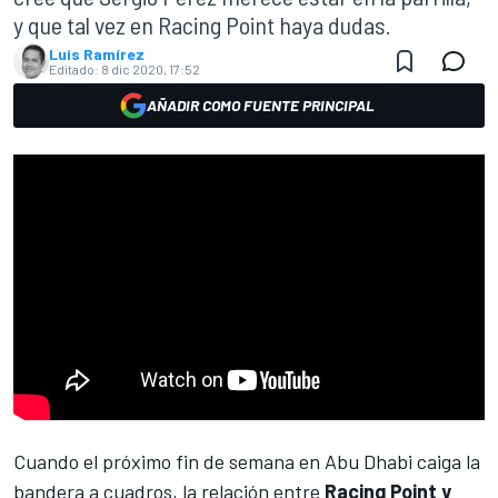
y que tal vez en Racing Point haya dudas.
Luis Ramírez
Editado:
8 dic 2020, 17:52
AÑADIR COMO FUENTE PRINCIPAL
Cuando el próximo fin de semana en
Abu Dhabi
caiga la
bandera a cuadros, la relación entre
Racing Point y