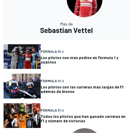
Más de
Sebastian Vettel
FÓRMULA 1
8 d
Los pilotos con más podios en Fórmula 1 y
cuántos
FÓRMULA 1
11 d
Los pilotos con las carreras más largas de F1
además de Alonso
FÓRMULA 1
11 d
Todos los pilotos que han ganado carreras en
F1 y número de victorias