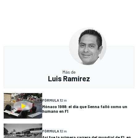
Más de
Luis Ramírez
FÓRMULA 1
2 m
Mónaco 1988: el día que Senna falló como un
humano en F1
FÓRMULA 1
2 m
Así fue la primera carrera del mundial de F1, en