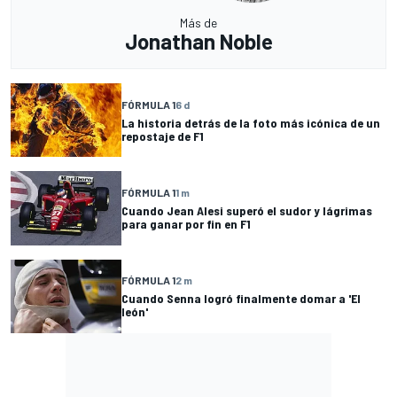
Más de
Jonathan Noble
FÓRMULA 1
6 d
La historia detrás de la foto más icónica de un
repostaje de F1
FÓRMULA 1
1 m
Cuando Jean Alesi superó el sudor y lágrimas
para ganar por fin en F1
FÓRMULA 1
2 m
Cuando Senna logró finalmente domar a 'El
león'